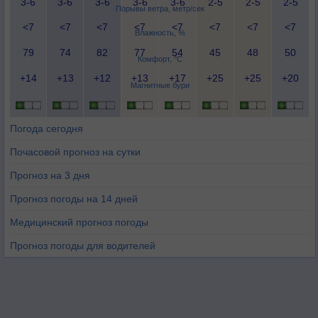
3-6
3-6
3-6
3-6
3-6
2-5
2-5
2-5
Порывы ветра, метр/сек
<7
<7
<7
<7
<7
<7
<7
<7
Влажность, %
79
74
82
77
54
45
48
50
Комфорт, °C
+14
+13
+12
+13
+17
+25
+25
+20
Магнитные бури
Погода сегодня
Почасовой прогноз на сутки
Прогноз на 3 дня
Прогноз погоды на 14 дней
Медицинский прогноз погоды
Прогноз погоды для водителей