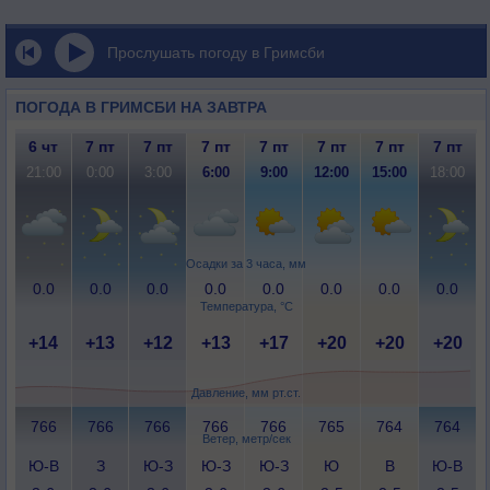
Прослушать погоду в Гримсби
ПОГОДА В ГРИМСБИ НА ЗАВТРА
6 чт
7 пт
7 пт
7 пт
7 пт
7 пт
7 пт
7 пт
21:00
0:00
3:00
6:00
9:00
12:00
15:00
18:00
Осадки за 3 часа, мм
0.0
0.0
0.0
0.0
0.0
0.0
0.0
0.0
Температура, °C
+14
+13
+12
+13
+17
+20
+20
+20
Давление, мм рт.ст.
766
766
766
766
766
765
764
764
Ветер, метр/сек
Ю-В
З
Ю-З
Ю-З
Ю-З
Ю
В
Ю-В