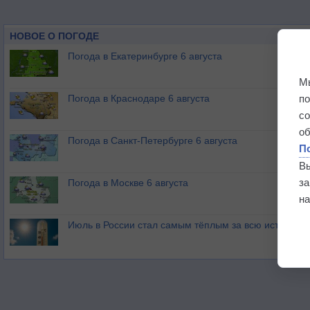
НОВОЕ О ПОГОДЕ
Погода в Екатеринбурге 6 августа
М
п
Погода в Краснодаре 6 августа
с
о
Погода в Санкт-Петербурге 6 августа
П
В
з
Погода в Москве 6 августа
на
Июль в России стал самым тёплым за всю историю