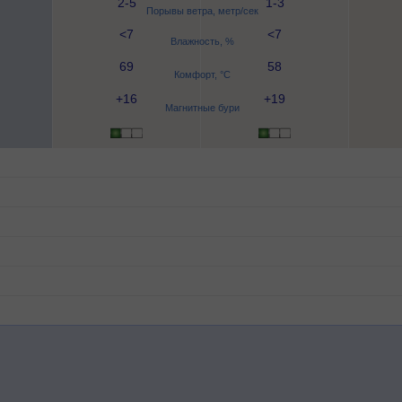
2-5
1-3
Порывы ветра, метр/сек
<7
<7
Влажность, %
69
58
Комфорт, °C
+16
+19
Магнитные бури