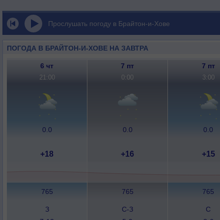
Прослушать погоду в Брайтон-и-Хове
ПОГОДА В БРАЙТОН-И-ХОВЕ НА ЗАВТРА
6 чт
7 пт
7 пт
21:00
0:00
3:00
0.0
0.0
0.0
+18
+16
+15
765
765
765
З
С-З
С