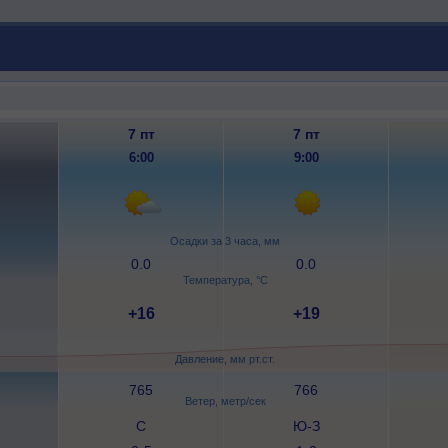
7 пт
7 пт
6:00
9:00
Осадки за 3 часа, мм
0.0
0.0
Температура, °C
+16
+19
Давление, мм рт.ст.
765
766
Ветер, метр/сек
С
Ю-З