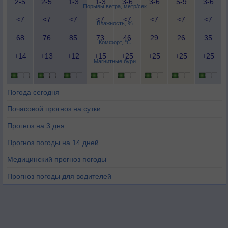
2-5
2-5
1-3
1-3
3-6
3-6
5-9
3-6
Порывы ветра, метр/сек
<7
<7
<7
<7
<7
<7
<7
<7
Влажность, %
68
76
85
73
46
29
26
35
Комфорт, °C
+14
+13
+12
+15
+25
+25
+25
+25
Магнитные бури
Погода сегодня
Почасовой прогноз на сутки
Прогноз на 3 дня
Прогноз погоды на 14 дней
Медицинский прогноз погоды
Прогноз погоды для водителей