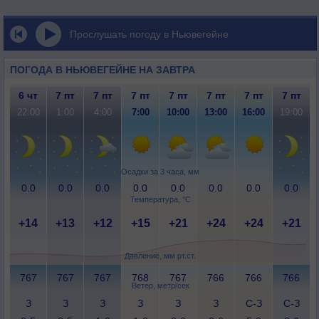
Прослушать погоду в Ньювегейне
ПОГОДА В НЬЮВЕГЕЙНЕ НА ЗАВТРА
6 чт
7 пт
7 пт
7 пт
7 пт
7 пт
7 пт
7 пт
22:00
1:00
4:00
7:00
10:00
13:00
16:00
19:00
Осадки за 3 часа, мм
0.0
0.0
0.0
0.0
0.0
0.0
0.0
0.0
Температура, °C
+14
+13
+12
+15
+21
+24
+24
+21
Давление, мм рт.ст.
767
767
767
768
767
766
766
766
Ветер, метр/сек
З
З
З
З
З
З
С-З
С-З