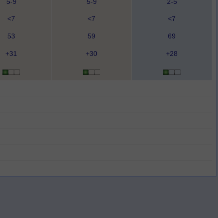
5-9
5-9
2-5
<7
<7
<7
53
59
69
+31
+30
+28