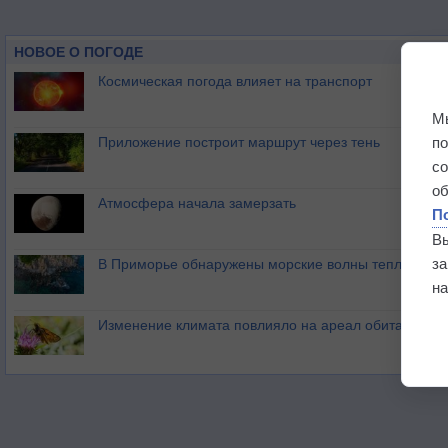
НОВОЕ О ПОГОДЕ
Космическая погода влияет на транспорт
М
п
Приложение построит маршрут через тень
с
о
Атмосфера начала замерзать
П
В
з
В Приморье обнаружены морские волны тепла
на
Изменение климата повлияло на ареал обитания ба