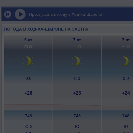
Прослушать погоду в Ход-ха-Шароне
ПОГОДА В ХОД-ХА-ШАРОНЕ НА ЗАВТРА
6 чт
7 пт
7 пт
23:00
2:00
5:00
0.0
0.0
0.0
+26
+25
+24
748
748
748
Ю-З
Ю
Ю