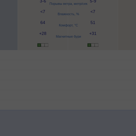
3-6
5-9
Порывы ветра, метр/сек
<7
<7
Влажность, %
64
51
Комфорт, °C
+28
+31
Магнитные бури