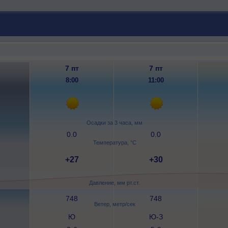
7 пт
7 пт
8:00
11:00
Осадки за 3 часа, мм
0.0
0.0
Температура, °C
+27
+30
Давление, мм рт.ст.
748
748
Ветер, метр/сек
Ю
Ю-З