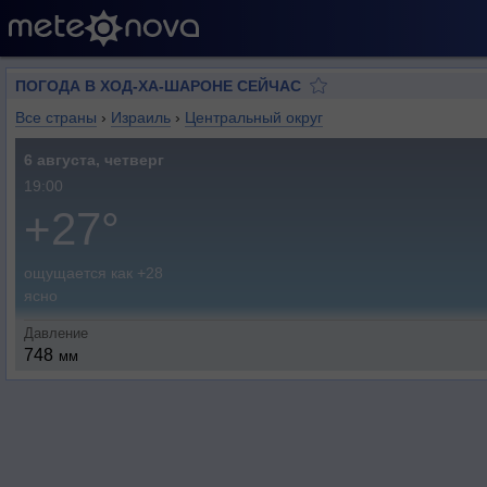
ПОГОДА В ХОД-ХА-ШАРОНЕ СЕЙЧАС
Все страны
›
Израиль
›
Центральный округ
6 августа, четверг
19:00
+27°
ощущается как +28
ясно
Давление
748
мм