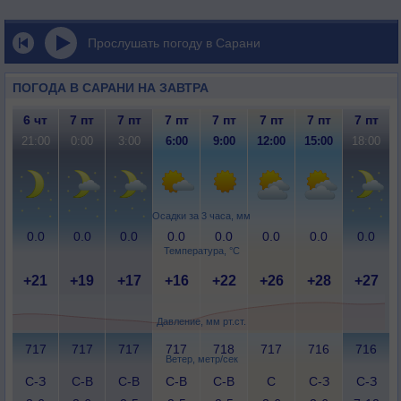
Прослушать погоду в Сарани
ПОГОДА В САРАНИ НА ЗАВТРА
6 чт
7 пт
7 пт
7 пт
7 пт
7 пт
7 пт
7 пт
21:00
0:00
3:00
6:00
9:00
12:00
15:00
18:00
Осадки за 3 часа, мм
0.0
0.0
0.0
0.0
0.0
0.0
0.0
0.0
Температура, °C
+21
+19
+17
+16
+22
+26
+28
+27
Давление, мм рт.ст.
717
717
717
717
718
717
716
716
Ветер, метр/сек
С-З
С-В
С-В
С-В
С-В
С
С-З
С-З