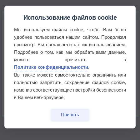
НОВОЕ О ПОГОДЕ
Использование файлов cookie
Июль в России стал самым тёплым за всю
Мы используем файлы cookie, чтобы Вам было
историю
удобнее пользоваться нашим сайтом. Продолжая
просмотр, Вы соглашаетесь с их использованием.
В Центральной России наступают самые жаркие
дни этого лета
Подробнее о том, как мы обрабатываем данные,
можно прочитать в
Дневная температура воздуха в ОАЭ превысила
Политике конфиденциальности
.
+51°
Вы также можете самостоятельно ограничить или
полностью запретить сохранение файлов cookie,
Европейские столицы бьют рекорды жары
изменив соответствующие настройки безопасности
в Вашем веб-браузере.
Впервые за 155 лет в Лондоне в течение месяца
не выпадал дождь
Принять