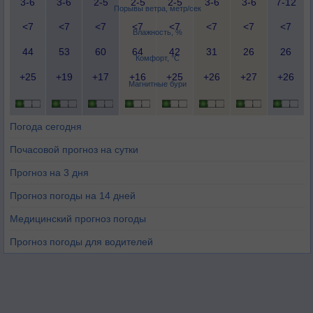
3-6
3-6
2-5
2-5
2-5
3-6
3-6
7-12
Порывы ветра, метр/сек
<7
<7
<7
<7
<7
<7
<7
<7
Влажность, %
44
53
60
64
42
31
26
26
Комфорт, °C
+25
+19
+17
+16
+25
+26
+27
+26
Магнитные бури
Погода сегодня
Почасовой прогноз на сутки
Прогноз на 3 дня
Прогноз погоды на 14 дней
Медицинский прогноз погоды
Прогноз погоды для водителей