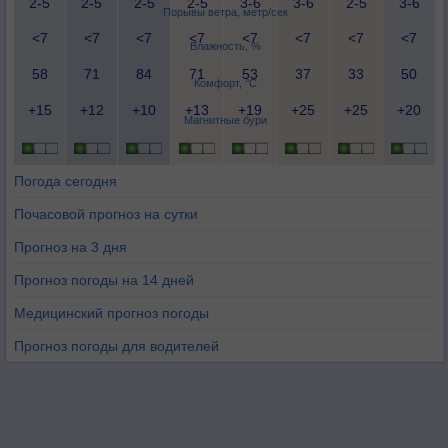
2-5
2-5
2-5
2-5
3-6
3-6
2-5
3-6
Порывы ветра, метр/сек
<7
<7
<7
<7
<7
<7
<7
<7
Влажность, %
58
71
84
71
53
37
33
50
Комфорт, °C
+15
+12
+10
+13
+19
+25
+25
+20
Магнитные бури
Погода сегодня
Почасовой прогноз на сутки
Прогноз на 3 дня
Прогноз погоды на 14 дней
Медицинский прогноз погоды
Прогноз погоды для водителей