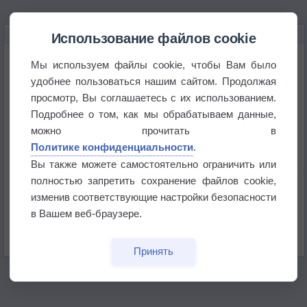
НОВОЕ О ПОГОДЕ
Использование файлов cookie
Приложение построит маршрут через тень
Мы используем файлы cookie, чтобы Вам было
удобнее пользоваться нашим сайтом. Продолжая
просмотр, Вы соглашаетесь с их использованием.
Атмосфера начала замерзать
Подробнее о том, как мы обрабатываем данные,
можно прочитать в
В Приморье обнаружены морские волны тепла
Политике конфиденциальности
.
Вы также можете самостоятельно ограничить или
полностью запретить сохранение файлов cookie,
Изменение климата повлияло на ареал обитания
бабочек
изменив соответствующие настройки безопасности
в Вашем веб-браузере.
Погода в Екатеринбурге 6 августа
Принять