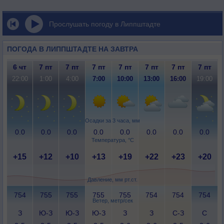
Прослушать погоду в Липпштадте
ПОГОДА В ЛИППШТАДТЕ НА ЗАВТРА
6 чт
7 пт
7 пт
7 пт
7 пт
7 пт
7 пт
7 пт
22:00
1:00
4:00
7:00
10:00
13:00
16:00
19:00
Осадки за 3 часа, мм
0.0
0.0
0.0
0.0
0.0
0.0
0.0
0.0
Температура, °C
+15
+12
+10
+13
+19
+22
+23
+20
Давление, мм рт.ст.
754
755
755
755
755
754
754
754
Ветер, метр/сек
З
Ю-З
Ю-З
Ю-З
З
З
С-З
С