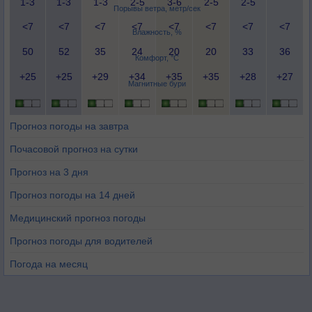
1-3
1-3
1-3
2-5
3-6
2-5
2-5
Порывы ветра, метр/сек
<7
<7
<7
<7
<7
<7
<7
<7
Влажность, %
50
52
35
24
20
20
33
36
Комфорт, °C
+25
+25
+29
+34
+35
+35
+28
+27
Магнитные бури
Прогноз погоды на завтра
Почасовой прогноз на сутки
Прогноз на 3 дня
Прогноз погоды на 14 дней
Медицинский прогноз погоды
Прогноз погоды для водителей
Погода на месяц