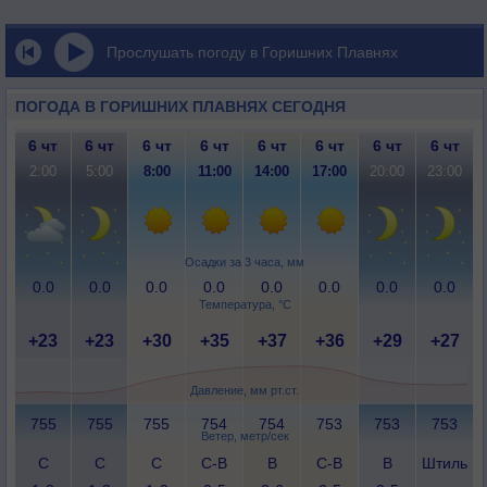
Прослушать погоду в Горишних Плавнях
ПОГОДА В ГОРИШНИХ ПЛАВНЯХ СЕГОДНЯ
6 чт
6 чт
6 чт
6 чт
6 чт
6 чт
6 чт
6 чт
2:00
5:00
8:00
11:00
14:00
17:00
20:00
23:00
Осадки за 3 часа, мм
0.0
0.0
0.0
0.0
0.0
0.0
0.0
0.0
Температура, °C
+23
+23
+30
+35
+37
+36
+29
+27
Давление, мм рт.ст.
755
755
755
754
754
753
753
753
Ветер, метр/сек
С
С
С
С-В
В
С-В
В
Штиль