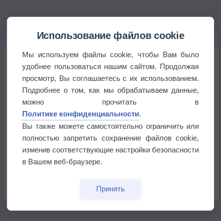
Использование файлов cookie
НОВОЕ О ПОГОДЕ
Мы используем файлы cookie, чтобы Вам было
Погода в Екатеринбурге 6 августа
удобнее пользоваться нашим сайтом. Продолжая
просмотр, Вы соглашаетесь с их использованием.
Погода в Краснодаре 6 августа
Подробнее о том, как мы обрабатываем данные,
можно прочитать в
Политике конфиденциальности
.
Погода в Санкт-Петербурге 6 августа
Вы также можете самостоятельно ограничить или
полностью запретить сохранение файлов cookie,
Погода в Москве 6 августа
изменив соответствующие настройки безопасности
в Вашем веб-браузере.
Июль в России стал самым тёплым за всю
историю
Принять