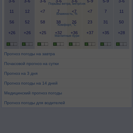
3-6
3-6
3-6
3-6
3-6
5-9
5-9
3-6
Порывы ветра, метр/сек
11
12
<7
7
<7
<7
7
11
Влажность, %
56
52
58
38
26
23
31
50
Комфорт, °C
+26
+26
+25
+32
+36
+37
+35
+28
Магнитные бури
Прогноз погоды на завтра
Почасовой прогноз на сутки
Прогноз на 3 дня
Прогноз погоды на 14 дней
Медицинский прогноз погоды
Прогноз погоды для водителей