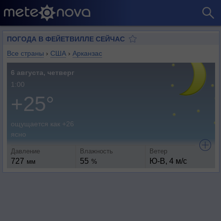
ПОГОДА В ФЕЙЕТВИЛЛЕ СЕЙЧАС
Все страны
›
США
›
Арканзас
6 августа, четверг
1:00
+25°
ощущается как +26
ясно
Давление
Влажность
Ветер
727
55
Ю-В, 4 м/с
мм
%