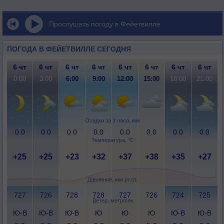
Прослушать погоду в Фейетвилле
ПОГОДА В ФЕЙЕТВИЛЛЕ СЕГОДНЯ
6 чт
6 чт
6 чт
6 чт
6 чт
6 чт
6 чт
6 чт
0:00
3:00
6:00
9:00
12:00
15:00
18:00
21:00
Осадки за 3 часа, мм
0.0
0.0
0.0
0.0
0.0
0.0
0.0
0.0
Температура, °C
+25
+25
+23
+32
+37
+38
+35
+27
Давление, мм рт.ст.
727
726
728
728
727
726
724
725
Ветер, метр/сек
Ю-В
Ю-В
Ю-В
Ю
Ю
Ю
Ю-В
Ю-В