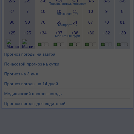
2-5
2-5
3-6
5-9
5-9
3-6
3-6
3-6
Порывы ветра, метр/сек
<7
7
10
10
11
10
9
8
Влажность, %
90
90
70
55
54
67
78
81
Комфорт, °C
+25
+25
+34
+37
+38
+36
+32
+30
Магнитные бури
Прогноз погоды на завтра
Почасовой прогноз на сутки
Прогноз на 3 дня
Прогноз погоды на 14 дней
Медицинский прогноз погоды
Прогноз погоды для водителей