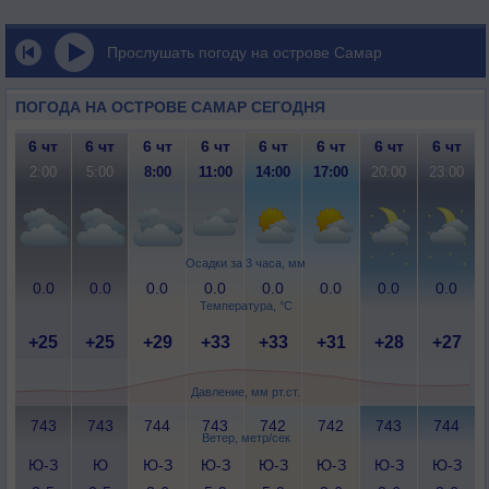
Прослушать погоду на острове Самар
ПОГОДА НА ОСТРОВЕ САМАР СЕГОДНЯ
6 чт
6 чт
6 чт
6 чт
6 чт
6 чт
6 чт
6 чт
2:00
5:00
8:00
11:00
14:00
17:00
20:00
23:00
Осадки за 3 часа, мм
0.0
0.0
0.0
0.0
0.0
0.0
0.0
0.0
Температура, °C
+25
+25
+29
+33
+33
+31
+28
+27
Давление, мм рт.ст.
743
743
744
743
742
742
743
744
Ветер, метр/сек
Ю-З
Ю
Ю-З
Ю-З
Ю-З
Ю-З
Ю-З
Ю-З