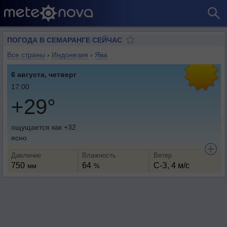
ПОГОДА В СЕМАРАНГЕ СЕЙЧАС
Все страны
›
Индонезия
›
Ява
6 августа, четверг
17:00
+29°
ощущается как +32
ясно
Давление
Влажность
Ветер
750
64
С-З, 4 м/с
мм
%