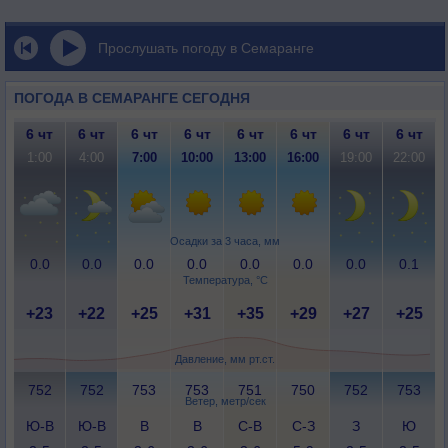
Прослушать погоду в Семаранге
ПОГОДА В СЕМАРАНГЕ СЕГОДНЯ
6 чт
6 чт
6 чт
6 чт
6 чт
6 чт
6 чт
6 чт
1:00
4:00
7:00
10:00
13:00
16:00
19:00
22:00
Осадки за 3 часа, мм
0.0
0.0
0.0
0.0
0.0
0.0
0.0
0.1
Температура, °C
+23
+22
+25
+31
+35
+29
+27
+25
Давление, мм рт.ст.
752
752
753
753
751
750
752
753
Ветер, метр/сек
Ю-В
Ю-В
В
В
С-В
С-З
З
Ю