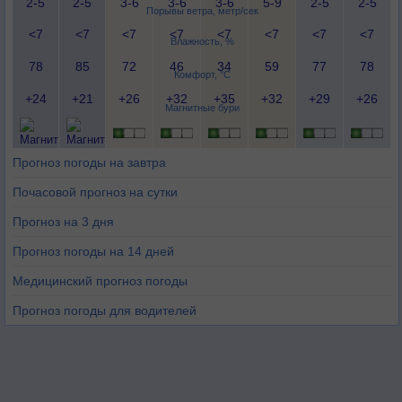
2-5
2-5
3-6
3-6
3-6
5-9
2-5
2-5
Порывы ветра, метр/сек
<7
<7
<7
<7
<7
<7
<7
<7
Влажность, %
78
85
72
46
34
59
77
78
Комфорт, °C
+24
+21
+26
+32
+35
+32
+29
+26
Магнитные бури
Прогноз погоды на завтра
Почасовой прогноз на сутки
Прогноз на 3 дня
Прогноз погоды на 14 дней
Медицинский прогноз погоды
Прогноз погоды для водителей