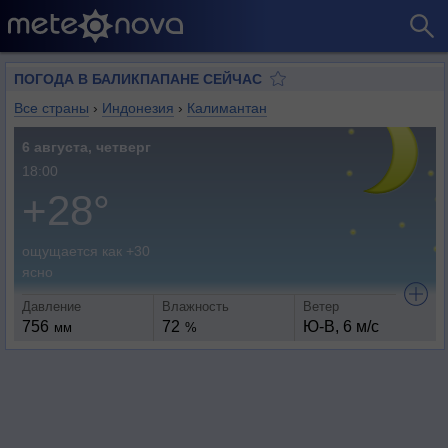
ПОГОДА В БАЛИКПАПАНЕ СЕЙЧАС
Все страны
›
Индонезия
›
Калимантан
6 августа, четверг
18:00
+28°
ощущается как +30
ясно
Давление
Влажность
Ветер
756
72
Ю-В, 6 м/с
мм
%