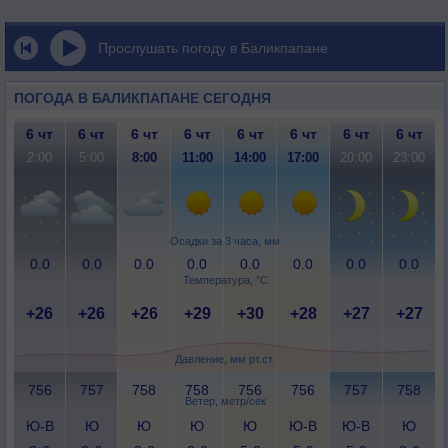
Прослушать погоду в Баликпапане
ПОГОДА В БАЛИКПАПАНЕ СЕГОДНЯ
6 чт
6 чт
6 чт
6 чт
6 чт
6 чт
6 чт
6 чт
2:00
5:00
8:00
11:00
14:00
17:00
20:00
23:00
Осадки за 3 часа, мм
0.0
0.0
0.0
0.0
0.0
0.0
0.0
0.0
Температура, °C
+26
+26
+26
+29
+30
+28
+27
+27
Давление, мм рт.ст.
756
757
758
758
756
756
757
758
Ветер, метр/сек
Ю-В
Ю
Ю
Ю
Ю
Ю-В
Ю-В
Ю