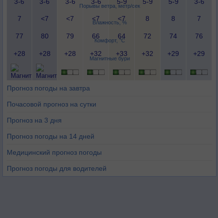
3-6
3-6
3-6
3-6
5-9
5-9
5-9
3-6
Порывы ветра, метр/сек
7
<7
<7
<7
<7
8
8
7
Влажность, %
77
80
79
66
64
72
74
76
Комфорт, °C
+28
+28
+28
+32
+33
+32
+29
+29
Магнитные бури
Прогноз погоды на завтра
Почасовой прогноз на сутки
Прогноз на 3 дня
Прогноз погоды на 14 дней
Медицинский прогноз погоды
Прогноз погоды для водителей