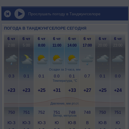
Прослушать погоду в Танджунгселоре
ПОГОДА В ТАНДЖУНГСЕЛОРЕ СЕГОДНЯ
6 чт
6 чт
6 чт
6 чт
6 чт
6 чт
6 чт
6 чт
2:00
5:00
8:00
11:00
14:00
17:00
20:00
23:00
Осадки за 3 часа, мм
0.3
0.1
0.1
0.0
0.1
0.7
0.1
0.0
Температура, °C
+23
+23
+25
+31
+33
+27
+25
+24
Давление, мм рт.ст.
750
751
752
751
748
748
750
751
Ветер, метр/сек
Ю-З
Ю-З
Ю-З
Ю
Ю-В
В
Ю-В
Ю