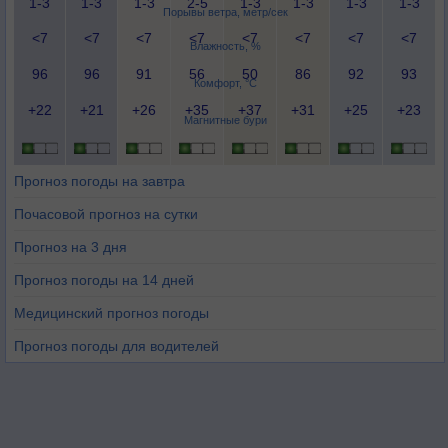
1-3
1-3
1-3
2-5
1-3
1-3
1-3
1-3
Порывы ветра, метр/сек
<7
<7
<7
<7
<7
<7
<7
<7
Влажность, %
96
96
91
56
50
86
92
93
Комфорт, °C
+22
+21
+26
+35
+37
+31
+25
+23
Магнитные бури
Прогноз погоды на завтра
Почасовой прогноз на сутки
Прогноз на 3 дня
Прогноз погоды на 14 дней
Медицинский прогноз погоды
Прогноз погоды для водителей