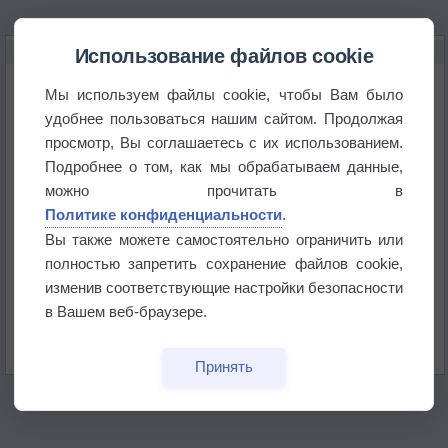
НОВОЕ О ПОГОДЕ
Использование файлов cookie
Июль в России стал самым тёплым за всю
Мы используем файлы cookie, чтобы Вам было
историю
удобнее пользоваться нашим сайтом. Продолжая
просмотр, Вы соглашаетесь с их использованием.
В Центральной России наступают самые жаркие
дни этого лета
Подробнее о том, как мы обрабатываем данные,
можно прочитать в
Дневная температура воздуха в ОАЭ превысила
Политике конфиденциальности
.
+51°
Вы также можете самостоятельно ограничить или
полностью запретить сохранение файлов cookie,
Европейские столицы бьют рекорды жары
изменив соответствующие настройки безопасности
в Вашем веб-браузере.
Впервые за 155 лет в Лондоне в течение месяца
не выпадал дождь
Принять