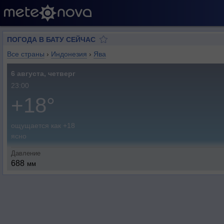
ПОГОДА В БАТУ СЕЙЧАС
Все страны
›
Индонезия
›
Ява
6 августа, четверг
23:00
+18°
ощущается как +18
ясно
Давление
688
мм