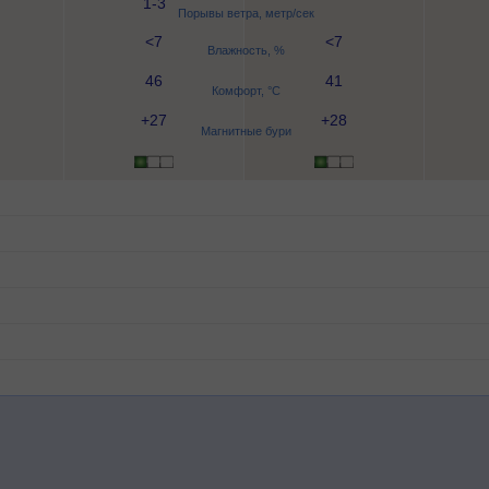
1-3
Порывы ветра, метр/сек
<7
<7
Влажность, %
46
41
Комфорт, °C
+27
+28
Магнитные бури