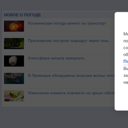
НОВОЕ О ПОГОДЕ
Космическая погода влияет на транспорт
М
п
Приложение построит маршрут через тень
с
о
Атмосфера начала замерзать
П
В
з
В Приморье обнаружены морские волны тепла
на
Изменение климата повлияло на ареал обитания ба