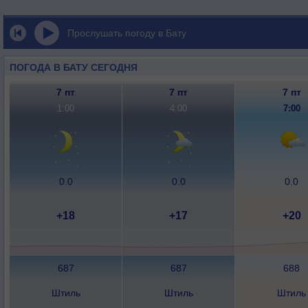
Прослушать погоду в Бату
ПОГОДА В БАТУ СЕГОДНЯ
7 пт
7 пт
7 пт
1:00
4:00
7:00
0.0
0.0
0.0
+18
+17
+20
687
687
688
Штиль
Штиль
Штиль