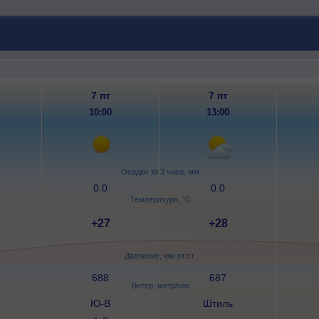
7 пт
7 пт
10:00
13:00
Осадки за 3 часа, мм
0.0
0.0
Температура, °C
+27
+28
Давление, мм рт.ст.
688
687
Ветер, метр/сек
Ю-В
Штиль