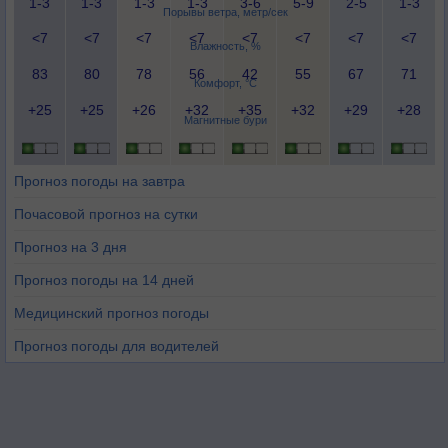
1-3
1-3
1-3
1-3
3-6
5-9
2-5
1-3
Порывы ветра, метр/сек
<7
<7
<7
<7
<7
<7
<7
<7
Влажность, %
83
80
78
56
42
55
67
71
Комфорт, °C
+25
+25
+26
+32
+35
+32
+29
+28
Магнитные бури
Прогноз погоды на завтра
Почасовой прогноз на сутки
Прогноз на 3 дня
Прогноз погоды на 14 дней
Медицинский прогноз погоды
Прогноз погоды для водителей