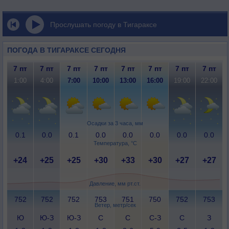
Прослушать погоду в Тигараксе
ПОГОДА В ТИГАРАКСЕ СЕГОДНЯ
7 пт
7 пт
7 пт
7 пт
7 пт
7 пт
7 пт
7 пт
1:00
4:00
7:00
10:00
13:00
16:00
19:00
22:00
Осадки за 3 часа, мм
0.1
0.0
0.1
0.0
0.0
0.0
0.0
0.0
Температура, °C
+24
+25
+25
+30
+33
+30
+27
+27
Давление, мм рт.ст.
752
752
752
753
751
750
752
753
Ветер, метр/сек
Ю
Ю-З
Ю-З
С
С
С-З
С
З