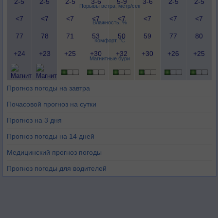
2-5
2-5
2-5
3-6
5-9
3-6
2-5
2-5
Порывы ветра, метр/сек
<7
<7
<7
<7
<7
<7
<7
<7
Влажность, %
77
78
71
53
50
59
77
80
Комфорт, °C
+24
+23
+25
+30
+32
+30
+26
+25
Магнитные бури
Прогноз погоды на завтра
Почасовой прогноз на сутки
Прогноз на 3 дня
Прогноз погоды на 14 дней
Медицинский прогноз погоды
Прогноз погоды для водителей