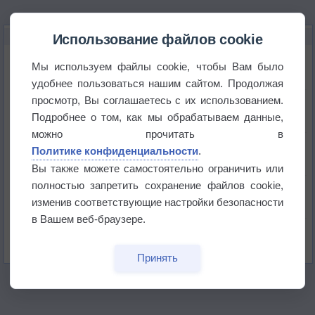
НОВОЕ О ПОГОДЕ
Использование файлов cookie
Приложение построит маршрут через тень
Мы используем файлы cookie, чтобы Вам было
удобнее пользоваться нашим сайтом. Продолжая
просмотр, Вы соглашаетесь с их использованием.
Атмосфера начала замерзать
Подробнее о том, как мы обрабатываем данные,
можно прочитать в
В Приморье обнаружены морские волны тепла
Политике конфиденциальности
.
Вы также можете самостоятельно ограничить или
полностью запретить сохранение файлов cookie,
Изменение климата повлияло на ареал обитания
бабочек
изменив соответствующие настройки безопасности
в Вашем веб-браузере.
Погода в Екатеринбурге 6 августа
Принять