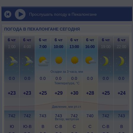
Прослушать погоду в Пекалонгане
ПОГОДА В ПЕКАЛОНГАНЕ СЕГОДНЯ
6 чт
6 чт
6 чт
6 чт
6 чт
6 чт
6 чт
6 чт
1:00
4:00
7:00
10:00
13:00
16:00
19:00
22:00
Осадки за 3 часа, мм
0.0
0.0
0.0
0.0
0.0
0.0
0.0
0.0
Температура, °C
+23
+23
+25
+29
+30
+28
+25
+24
Давление, мм рт.ст.
742
742
743
743
742
740
742
743
Ветер, метр/сек
Ю
Ю-В
В
С-В
С
С
С-В
В