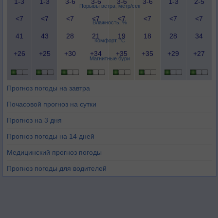
1-3
1-3
3-6
3-6
3-6
3-6
1-3
2-5
Порывы ветра, метр/сек
<7
<7
<7
<7
<7
<7
<7
<7
Влажность, %
41
43
28
21
19
18
28
34
Комфорт, °C
+26
+25
+30
+34
+35
+35
+29
+27
Магнитные бури
Прогноз погоды на завтра
Почасовой прогноз на сутки
Прогноз на 3 дня
Прогноз погоды на 14 дней
Медицинский прогноз погоды
Прогноз погоды для водителей