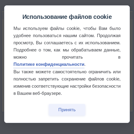
НОВОЕ О ПОГОДЕ
Использование файлов cookie
Дневная температура воздуха в ОАЭ превысила
Мы используем файлы cookie, чтобы Вам было
+51°
удобнее пользоваться нашим сайтом. Продолжая
просмотр, Вы соглашаетесь с их использованием.
Европейские столицы бьют рекорды жары
Подробнее о том, как мы обрабатываем данные,
можно прочитать в
Впервые за 155 лет в Лондоне в течение месяца
Политике конфиденциальности
.
не выпадал дождь
Вы также можете самостоятельно ограничить или
полностью запретить сохранение файлов cookie,
Лето продолжит щедро раздавать своё тепло!
изменив соответствующие настройки безопасности
в Вашем веб-браузере.
Погода в Екатеринбурге 5 августа
Принять