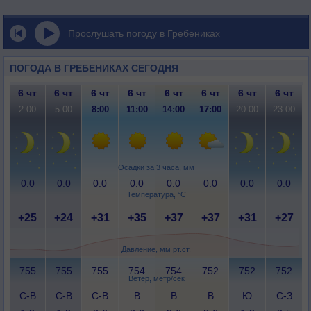
Прослушать погоду в Гребениках
ПОГОДА В ГРЕБЕНИКАХ СЕГОДНЯ
6 чт
6 чт
6 чт
6 чт
6 чт
6 чт
6 чт
6 чт
2:00
5:00
8:00
11:00
14:00
17:00
20:00
23:00
Осадки за 3 часа, мм
0.0
0.0
0.0
0.0
0.0
0.0
0.0
0.0
Температура, °C
+25
+24
+31
+35
+37
+37
+31
+27
Давление, мм рт.ст.
755
755
755
754
754
752
752
752
Ветер, метр/сек
С-В
С-В
С-В
В
В
В
Ю
С-З