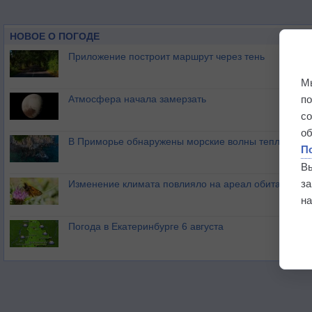
НОВОЕ О ПОГОДЕ
Приложение построит маршрут через тень
М
п
Атмосфера начала замерзать
с
о
В Приморье обнаружены морские волны тепла
П
В
з
Изменение климата повлияло на ареал обитания ба
на
Погода в Екатеринбурге 6 августа