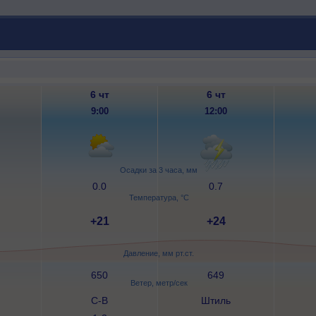
6 чт
6 чт
9:00
12:00
Осадки за 3 часа, мм
0.0
0.7
Температура, °C
+21
+24
Давление, мм рт.ст.
650
649
Ветер, метр/сек
С-В
Штиль