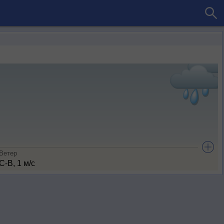
Ветер
С-В, 1 м/с