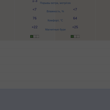
1-3
Порывы ветра, метр/сек
<7
<7
Влажность, %
76
64
Комфорт, °C
+22
+25
Магнитные бури