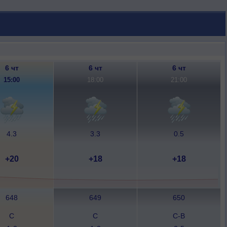
6 чт
6 чт
6 чт
15:00
18:00
21:00
4.3
3.3
0.5
+20
+18
+18
648
649
650
С
С
С-В