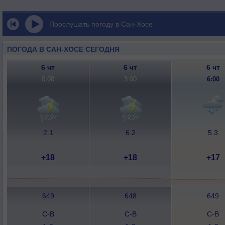
Прослушать погоду в Сан-Хосе
ПОГОДА В САН-ХОСЕ СЕГОДНЯ
6 чт
6 чт
6 чт
0:00
3:00
6:00
2.1
6.2
5.3
+18
+18
+17
649
648
649
С-В
С-В
С-В