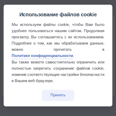
НОВОЕ О ПОГОДЕ
Использование файлов cookie
Дневная температура воздуха в ОАЭ превысила
Мы используем файлы cookie, чтобы Вам было
+51°
удобнее пользоваться нашим сайтом. Продолжая
просмотр, Вы соглашаетесь с их использованием.
Европейские столицы бьют рекорды жары
Подробнее о том, как мы обрабатываем данные,
можно прочитать в
Впервые за 155 лет в Лондоне в течение месяца
Политике конфиденциальности
.
не выпадал дождь
Вы также можете самостоятельно ограничить или
полностью запретить сохранение файлов cookie,
Лето продолжит щедро раздавать своё тепло!
изменив соответствующие настройки безопасности
в Вашем веб-браузере.
Погода в Екатеринбурге 5 августа
Принять