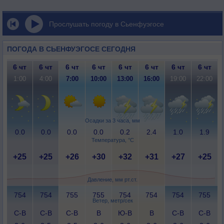
Прослушать погоду в Сьенфуэгосе
ПОГОДА В СЬЕНФУЭГОСЕ СЕГОДНЯ
6 чт
6 чт
6 чт
6 чт
6 чт
6 чт
6 чт
6 чт
1:00
4:00
7:00
10:00
13:00
16:00
19:00
22:00
Осадки за 3 часа, мм
0.0
0.0
0.0
0.0
0.2
2.4
1.0
1.9
Температура, °C
+25
+25
+26
+30
+32
+31
+27
+25
Давление, мм рт.ст.
754
754
755
755
754
754
754
755
Ветер, метр/сек
С-В
С-В
С-В
В
Ю-В
В
С-В
С-В