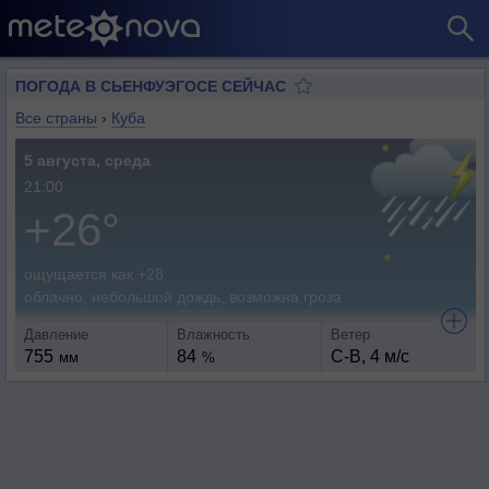
ПОГОДА В СЬЕНФУЭГОСЕ СЕЙЧАС
Все страны
›
Куба
5 августа, среда
21:00
+26°
ощущается как +28
облачно, небольшой дождь, возможна гроза
Давление
Влажность
Ветер
755
84
С-В, 4 м/с
мм
%