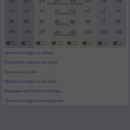
3-6
2-5
2-5
3-6
3-6
3-6
3-6
3-6
Порывы ветра, метр/сек
<7
<7
<7
<7
<7
<7
<7
<7
Влажность, %
88
89
85
60
59
65
77
86
Комфорт, °C
+25
+25
+27
+34
+36
+35
+30
+26
Магнитные бури
Прогноз погоды на завтра
Почасовой прогноз на сутки
Прогноз на 3 дня
Прогноз погоды на 14 дней
Медицинский прогноз погоды
Прогноз погоды для водителей