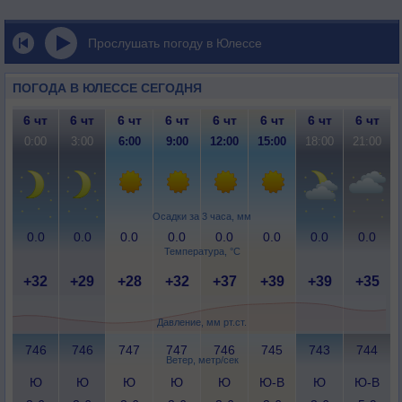
Прослушать погоду в Юлессе
ПОГОДА В ЮЛЕССЕ СЕГОДНЯ
6 чт
6 чт
6 чт
6 чт
6 чт
6 чт
6 чт
6 чт
0:00
3:00
6:00
9:00
12:00
15:00
18:00
21:00
Осадки за 3 часа, мм
0.0
0.0
0.0
0.0
0.0
0.0
0.0
0.0
Температура, °C
+32
+29
+28
+32
+37
+39
+39
+35
Давление, мм рт.ст.
746
746
747
747
746
745
743
744
Ветер, метр/сек
Ю
Ю
Ю
Ю
Ю
Ю-В
Ю
Ю-В