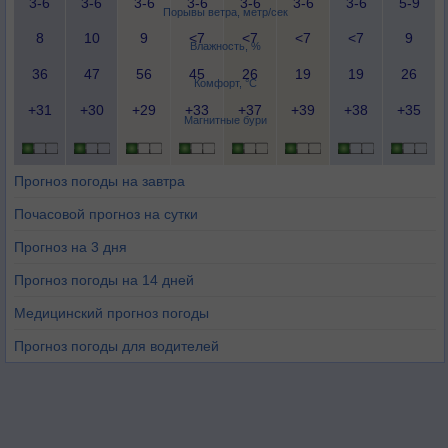
3-6
3-6
3-6
3-6
3-6
3-6
3-6
5-9
Порывы ветра, метр/сек
8
10
9
<7
<7
<7
<7
9
Влажность, %
36
47
56
45
26
19
19
26
Комфорт, °C
+31
+30
+29
+33
+37
+39
+38
+35
Магнитные бури
Прогноз погоды на завтра
Почасовой прогноз на сутки
Прогноз на 3 дня
Прогноз погоды на 14 дней
Медицинский прогноз погоды
Прогноз погоды для водителей