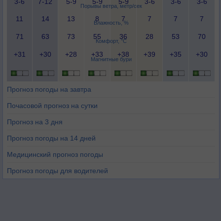
3-6
7-12
5-9
5-9
5-9
3-6
3-6
3-6
Порывы ветра, метр/сек
11
14
13
8
7
7
7
7
Влажность, %
71
63
73
55
36
28
53
70
Комфорт, °C
+31
+30
+28
+33
+38
+39
+35
+30
Магнитные бури
Прогноз погоды на завтра
Почасовой прогноз на сутки
Прогноз на 3 дня
Прогноз погоды на 14 дней
Медицинский прогноз погоды
Прогноз погоды для водителей