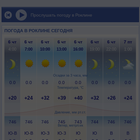
Прослушать погоду в Роклине
ПОГОДА В РОКЛИНЕ СЕГОДНЯ
6 чт
6 чт
6 чт
6 чт
6 чт
6 чт
6 чт
7 пт
4:00
7:00
10:00
13:00
16:00
19:00
22:00
1:00
Осадки за 3 часа, мм
0.0
0.0
0.0
0.0
0.0
0.0
0.0
0.0
Температура, °C
+20
+24
+32
+39
+40
+32
+26
+24
Давление, мм рт.ст.
746
746
746
745
743
744
746
746
Ветер, метр/сек
Ю-В
Ю-В
Ю-З
Ю-З
Ю
Ю
В
В