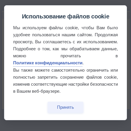
НОВОЕ О ПОГОДЕ
Использование файлов cookie
Приложение построит маршрут через тень
Мы используем файлы cookie, чтобы Вам было
удобнее пользоваться нашим сайтом. Продолжая
просмотр, Вы соглашаетесь с их использованием.
Атмосфера начала замерзать
Подробнее о том, как мы обрабатываем данные,
можно прочитать в
В Приморье обнаружены морские волны тепла
Политике конфиденциальности
.
Вы также можете самостоятельно ограничить или
полностью запретить сохранение файлов cookie,
Изменение климата повлияло на ареал обитания
бабочек
изменив соответствующие настройки безопасности
в Вашем веб-браузере.
Погода в Екатеринбурге 6 августа
Принять