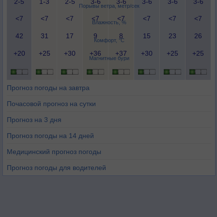
2-5
1-3
2-5
3-6
3-6
3-6
3-6
3-6
Порывы ветра, метр/сек
<7
<7
<7
<7
<7
<7
<7
<7
Влажность, %
42
31
17
9
8
15
23
26
Комфорт, °C
+20
+25
+30
+36
+37
+30
+25
+25
Магнитные бури
Прогноз погоды на завтра
Почасовой прогноз на сутки
Прогноз на 3 дня
Прогноз погоды на 14 дней
Медицинский прогноз погоды
Прогноз погоды для водителей