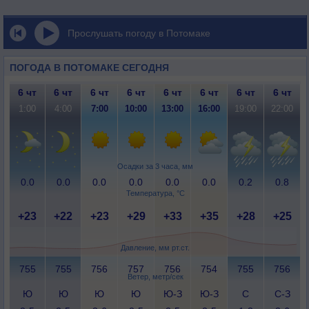
Прослушать погоду в Потомаке
ПОГОДА В ПОТОМАКЕ СЕГОДНЯ
6 чт
6 чт
6 чт
6 чт
6 чт
6 чт
6 чт
6 чт
1:00
4:00
7:00
10:00
13:00
16:00
19:00
22:00
Осадки за 3 часа, мм
0.0
0.0
0.0
0.0
0.0
0.0
0.2
0.8
Температура, °C
+23
+22
+23
+29
+33
+35
+28
+25
Давление, мм рт.ст.
755
755
756
757
756
754
755
756
Ветер, метр/сек
Ю
Ю
Ю
Ю
Ю-З
Ю-З
С
С-З