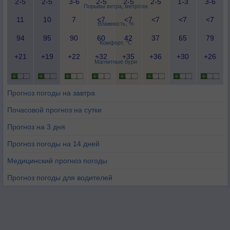
2-5
2-5
3-6
2-5
2-5
2-5
1-3
3-6
Порывы ветра, метр/сек
11
10
7
<7
<7
<7
<7
<7
Влажность, %
94
95
90
60
42
37
65
79
Комфорт, °C
+21
+19
+22
+32
+35
+36
+30
+26
Магнитные бури
Прогноз погоды на завтра
Почасовой прогноз на сутки
Прогноз на 3 дня
Прогноз погоды на 14 дней
Медицинский прогноз погоды
Прогноз погоды для водителей