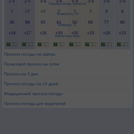
2-5
2-5
3-6
3-6
5-9
3-6
3-6
2-5
Порывы ветра, метр/сек
7
<7
<7
7
7
7
9
8
Влажность, %
95
98
83
61
50
60
77
90
Комфорт, °C
+18
+17
+26
+33
+35
+33
+28
+23
Магнитные бури
Прогноз погоды на завтра
Почасовой прогноз на сутки
Прогноз на 3 дня
Прогноз погоды на 14 дней
Медицинский прогноз погоды
Прогноз погоды для водителей