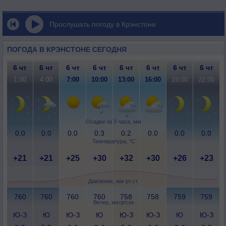
Прослушать погоду в Крэнстоне
ПОГОДА В КРЭНСТОНЕ СЕГОДНЯ
6 чт
6 чт
6 чт
6 чт
6 чт
6 чт
6 чт
6 чт
1:00
4:00
7:00
10:00
13:00
16:00
19:00
22:00
Осадки за 3 часа, мм
0.0
0.0
0.0
0.3
0.2
0.0
0.0
0.0
Температура, °C
+21
+21
+25
+30
+32
+30
+26
+23
Давление, мм рт.ст.
760
760
760
760
758
758
759
759
Ветер, метр/сек
Ю-З
Ю
Ю-З
Ю
Ю-З
Ю-З
Ю
Ю-З