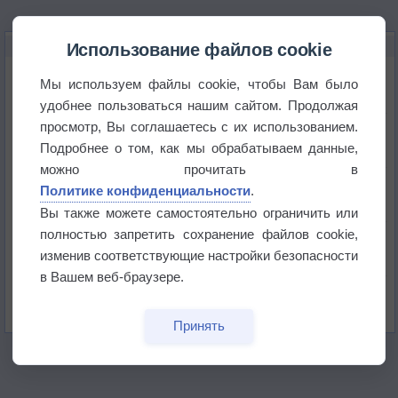
НОВОЕ О ПОГОДЕ
Использование файлов cookie
Июль в России стал самым тёплым за всю
Мы используем файлы cookie, чтобы Вам было
историю
удобнее пользоваться нашим сайтом. Продолжая
просмотр, Вы соглашаетесь с их использованием.
В Центральной России наступают самые жаркие
дни этого лета
Подробнее о том, как мы обрабатываем данные,
можно прочитать в
Дневная температура воздуха в ОАЭ превысила
Политике конфиденциальности
.
+51°
Вы также можете самостоятельно ограничить или
полностью запретить сохранение файлов cookie,
Европейские столицы бьют рекорды жары
изменив соответствующие настройки безопасности
в Вашем веб-браузере.
Впервые за 155 лет в Лондоне в течение месяца
не выпадал дождь
Принять