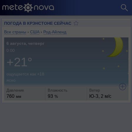
ПОГОДА В КРЭНСТОНЕ СЕЙЧАС
Все страны
›
США
›
Род-Айленд
6 августа, четверг
0:00
+21°
ощущается как +18
ясно
Давление
Влажность
Ветер
760
93
Ю-З, 2 м/с
мм
%