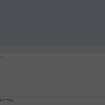
го?
ь посуду?