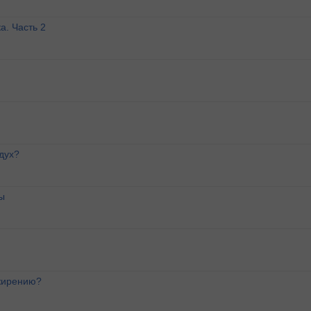
а. Часть 2
дух?
ы
ожирению?