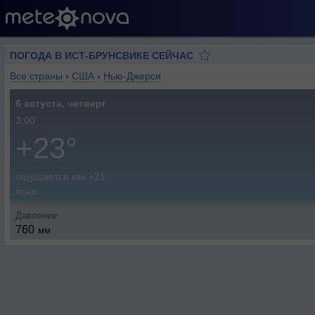
ПОГОДА В ИСТ-БРУНСВИКЕ СЕЙЧАС
Все страны
›
США
›
Нью-Джерси
6 августа, четверг
3:00
+23°
ощущается как +21
ясно
Давление
760
мм