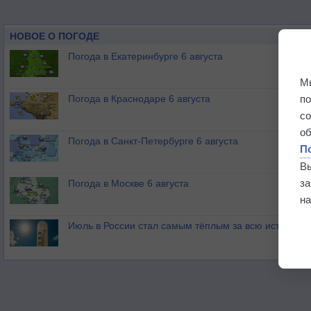
НОВОЕ О ПОГОДЕ
Погода в Екатеринбурге 6 августа
М
п
Погода в Краснодаре 6 августа
с
о
Погода в Санкт-Петербурге 6 августа
П
В
з
Погода в Москве 6 августа
на
Июль в России стал самым тёплым за всю историю