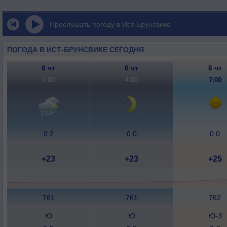
Прослушать погоду в Ист-Брунсвике
ПОГОДА В ИСТ-БРУНСВИКЕ СЕГОДНЯ
6 чт
6 чт
6 чт
1:00
4:00
7:00
0.2
0.0
0.0
+23
+23
+25
761
761
762
Ю
Ю
Ю-З