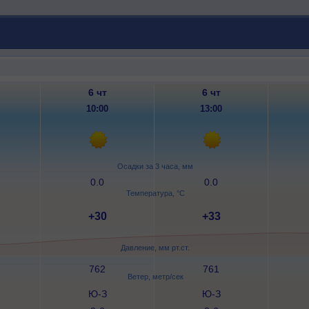
6 чт
6 чт
10:00
13:00
Осадки за 3 часа, мм
0.0
0.0
Температура, °C
+30
+33
Давление, мм рт.ст.
762
761
Ветер, метр/сек
Ю-З
Ю-З