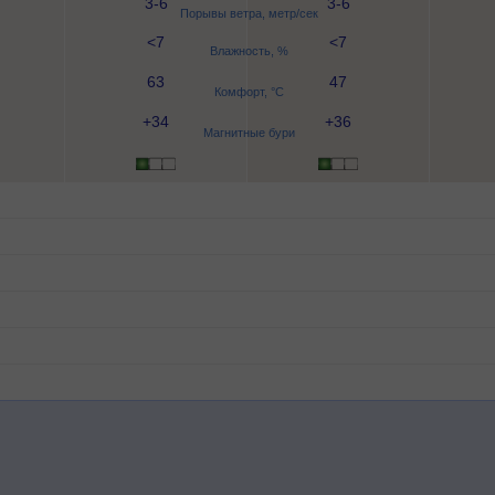
3-6
3-6
Порывы ветра, метр/сек
<7
<7
Влажность, %
63
47
Комфорт, °C
+34
+36
Магнитные бури