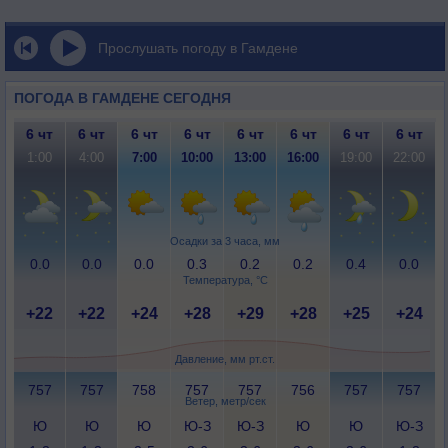
Прослушать погоду в Гамдене
ПОГОДА В ГАМДЕНЕ СЕГОДНЯ
6 чт
6 чт
6 чт
6 чт
6 чт
6 чт
6 чт
6 чт
1:00
4:00
7:00
10:00
13:00
16:00
19:00
22:00
Осадки за 3 часа, мм
0.0
0.0
0.0
0.3
0.2
0.2
0.4
0.0
Температура, °C
+22
+22
+24
+28
+29
+28
+25
+24
Давление, мм рт.ст.
757
757
758
757
757
756
757
757
Ветер, метр/сек
Ю
Ю
Ю
Ю-З
Ю-З
Ю
Ю
Ю-З