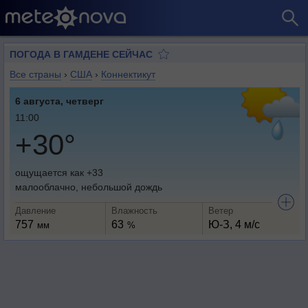
ПОГОДА В ГАМДЕНЕ СЕЙЧАС
Все страны
›
США
›
Коннектикут
6 августа, четверг
11:00
+30°
ощущается как +33
малооблачно, небольшой дождь
Давление
Влажность
Ветер
757
63
Ю-З, 4 м/с
мм
%