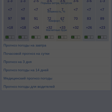
1-3
1-3
2-5
3-6
3-6
3-6
3-6
1-3
Порывы ветра, метр/сек
<7
<7
<7
<7
7
<7
<7
<7
Влажность, %
97
98
91
72
67
70
83
89
Комфорт, °C
+18
+18
+24
+32
+33
+32
+26
+23
Магнитные бури
Прогноз погоды на завтра
Почасовой прогноз на сутки
Прогноз на 3 дня
Прогноз погоды на 14 дней
Медицинский прогноз погоды
Прогноз погоды для водителей