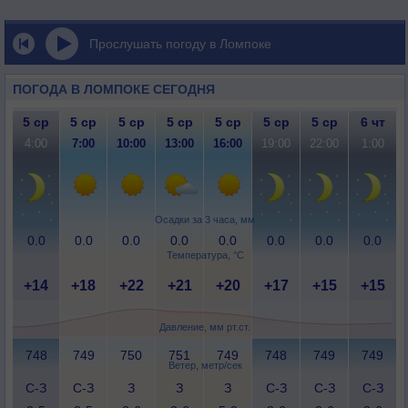
Прослушать погоду в Ломпоке
ПОГОДА В ЛОМПОКЕ СЕГОДНЯ
5 ср
5 ср
5 ср
5 ср
5 ср
5 ср
5 ср
6 чт
4:00
7:00
10:00
13:00
16:00
19:00
22:00
1:00
Осадки за 3 часа, мм
0.0
0.0
0.0
0.0
0.0
0.0
0.0
0.0
Температура, °C
+14
+18
+22
+21
+20
+17
+15
+15
Давление, мм рт.ст.
748
749
750
751
749
748
749
749
Ветер, метр/сек
С-З
С-З
З
З
З
С-З
С-З
С-З