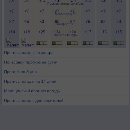
2-5
2-5
3-6
3-6
5-9
3-6
3-6
3-6
Порывы ветра, метр/сек
<7
<7
<7
<7
<7
<7
<7
<7
Влажность, %
82
65
53
60
62
75
83
83
Комфорт, °C
+14
+18
+25
+24
+24
+17
+15
+15
Магнитные бури
Прогноз погоды на завтра
Почасовой прогноз на сутки
Прогноз на 3 дня
Прогноз погоды на 14 дней
Медицинский прогноз погоды
Прогноз погоды для водителей