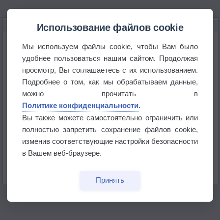
НОВОЕ О ПОГОДЕ
Использование файлов cookie
Июль в России стал самым тёплым за всю
Мы используем файлы cookie, чтобы Вам было
историю
удобнее пользоваться нашим сайтом. Продолжая
просмотр, Вы соглашаетесь с их использованием.
В Центральной России наступают самые жаркие
дни этого лета
Подробнее о том, как мы обрабатываем данные,
можно прочитать в
Дневная температура воздуха в ОАЭ превысила
Политике конфиденциальности
.
+51°
Вы также можете самостоятельно ограничить или
полностью запретить сохранение файлов cookie,
Европейские столицы бьют рекорды жары
изменив соответствующие настройки безопасности
в Вашем веб-браузере.
Впервые за 155 лет в Лондоне в течение месяца
не выпадал дождь
Принять