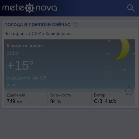
ПОГОДА В ЛОМПОКЕ СЕЙЧАС
Все страны
›
США
›
Калифорния
5 августа, среда
21:00
+15°
ощущается как +15
ясно
Давление
Влажность
Ветер
749
84
С-З, 4 м/с
мм
%