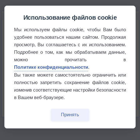
НОВОЕ О ПОГОДЕ
Использование файлов cookie
Дневная температура воздуха в ОАЭ превысила
Мы используем файлы cookie, чтобы Вам было
+51°
удобнее пользоваться нашим сайтом. Продолжая
просмотр, Вы соглашаетесь с их использованием.
Европейские столицы бьют рекорды жары
Подробнее о том, как мы обрабатываем данные,
можно прочитать в
Впервые за 155 лет в Лондоне в течение месяца
Политике конфиденциальности
.
не выпадал дождь
Вы также можете самостоятельно ограничить или
полностью запретить сохранение файлов cookie,
Лето продолжит щедро раздавать своё тепло!
изменив соответствующие настройки безопасности
в Вашем веб-браузере.
Погода в Екатеринбурге 5 августа
Принять