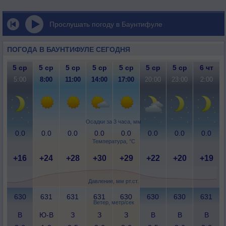
Прослушать погоду в Баунтифуле
ПОГОДА В БАУНТИФУЛЕ СЕГОДНЯ
5 ср
5 ср
5 ср
5 ср
5 ср
5 ср
5 ср
6 чт
5:00
8:00
11:00
14:00
17:00
20:00
23:00
2:00
Осадки за 3 часа, мм
0.0
0.0
0.0
0.0
0.0
0.0
0.0
0.0
Температура, °C
+16
+24
+28
+30
+29
+22
+20
+19
Давление, мм рт.ст.
630
631
631
631
630
630
630
631
Ветер, метр/сек
В
Ю-В
З
З
З
В
В
В