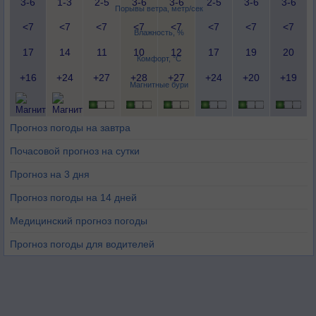
3-6
1-3
2-5
3-6
3-6
2-5
3-6
3-6
Порывы ветра, метр/сек
<7
<7
<7
<7
<7
<7
<7
<7
Влажность, %
17
14
11
10
12
17
19
20
Комфорт, °C
+16
+24
+27
+28
+27
+24
+20
+19
Магнитные бури
Прогноз погоды на завтра
Почасовой прогноз на сутки
Прогноз на 3 дня
Прогноз погоды на 14 дней
Медицинский прогноз погоды
Прогноз погоды для водителей