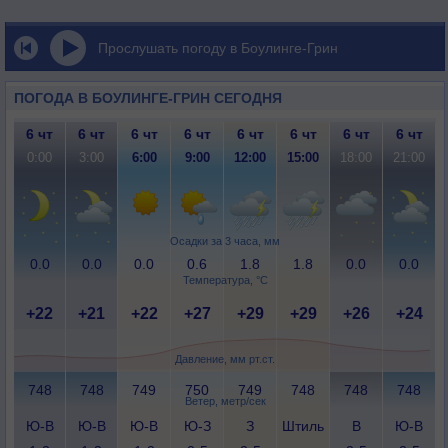
Прослушать погоду в Боулинге-Грин
ПОГОДА В БОУЛИНГЕ-ГРИН СЕГОДНЯ
6 чт
6 чт
6 чт
6 чт
6 чт
6 чт
6 чт
6 чт
0:00
3:00
6:00
9:00
12:00
15:00
18:00
21:00
Осадки за 3 часа, мм
0.0
0.0
0.0
0.6
1.8
1.8
0.0
0.0
Температура, °C
+22
+21
+22
+27
+29
+29
+26
+24
Давление, мм рт.ст.
748
748
749
750
749
748
748
748
Ветер, метр/сек
Ю-В
Ю-В
Ю-В
Ю-З
З
Штиль
В
Ю-В