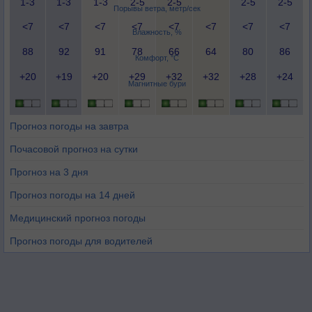
1-3
1-3
1-3
2-5
2-5
2-5
2-5
Порывы ветра, метр/сек
<7
<7
<7
<7
<7
<7
<7
<7
Влажность, %
88
92
91
78
66
64
80
86
Комфорт, °C
+20
+19
+20
+29
+32
+32
+28
+24
Магнитные бури
Прогноз погоды на завтра
Почасовой прогноз на сутки
Прогноз на 3 дня
Прогноз погоды на 14 дней
Медицинский прогноз погоды
Прогноз погоды для водителей