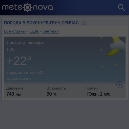
ПОГОДА В БОУЛИНГЕ-ГРИН СЕЙЧАС
Все страны
›
США
›
Кентукки
6 августа, четверг
1:00
+22°
ощущается как +20
малооблачно
Давление
Влажность
Ветер
748
90
Южн, 1 м/с
мм
%