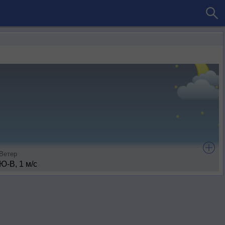
Ветер
Ю-В, 1 м/с