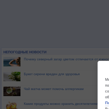
НЕПОГОДНЫЕ НОВОСТИ
Почему северный загар цветом отличается от южно
Букет сирени вреден для здоровья
М
п
Чай матча может помочь аллергикам
с
о
П
Какие продукты можно хранить десятилетиями?
В