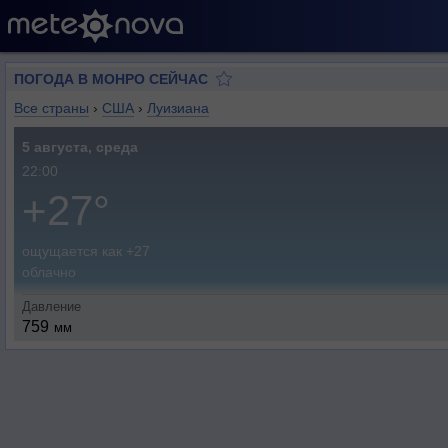
ПОГОДА В МОНРО СЕЙЧАС
Все страны
›
США
›
Луизиана
5 августа, среда
22:00
+27°
ощущается как +27
облачно
Давление
759
мм