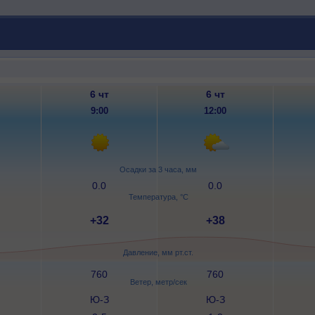
6 чт
6 чт
9:00
12:00
Осадки за 3 часа, мм
0.0
0.0
Температура, °C
+32
+38
Давление, мм рт.ст.
760
760
Ветер, метр/сек
Ю-З
Ю-З