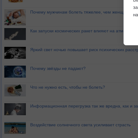
з
Почему мужчинам болеть тяжелее, чем женщинам?
на
Как запуски космических ракет влияют на атмосфер
Яркий свет ночью повышает риск психических расст
Почему звёзды не падают?
Что не нужно есть, чтобы не болеть?
Информационная перегрузка так же вредна, как и з
Воздействие солнечного света усиливает страсть