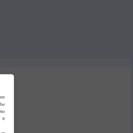
ее
Вы
мы
 в
ью