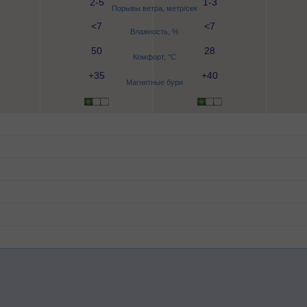
2-5
1-3
Порывы ветра, метр/сек
<7
<7
Влажность, %
50
28
Комфорт, °C
+35
+40
Магнитные бури