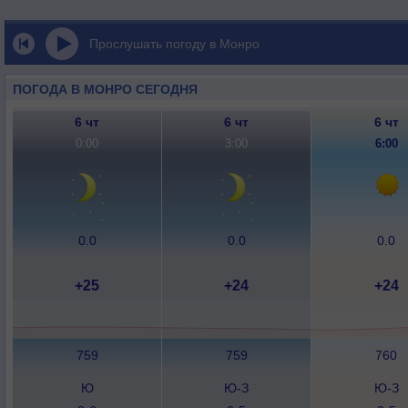
Прослушать погоду в Монро
ПОГОДА В МОНРО СЕГОДНЯ
6 чт
6 чт
6 чт
0:00
3:00
6:00
0.0
0.0
0.0
+25
+24
+24
759
759
760
Ю
Ю-З
Ю-З