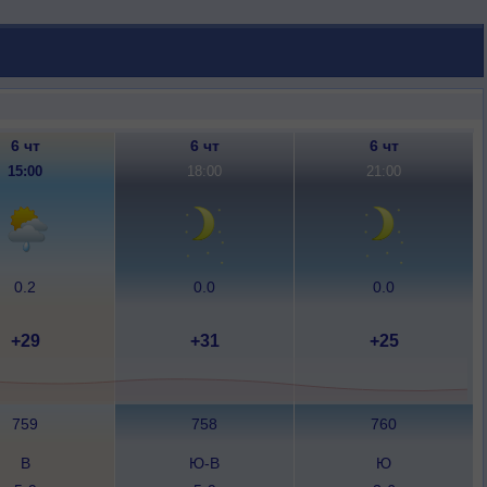
6 чт
6 чт
6 чт
15:00
18:00
21:00
0.2
0.0
0.0
+29
+31
+25
759
758
760
В
Ю-В
Ю