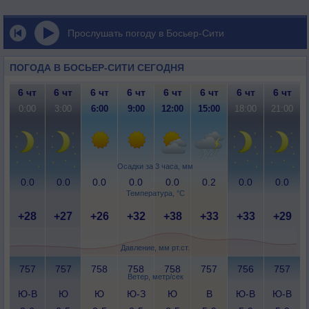
Прослушать погоду в Босьер-Сити
ПОГОДА В БОСЬЕР-СИТИ СЕГОДНЯ
6 чт
6 чт
6 чт
6 чт
6 чт
6 чт
6 чт
6 чт
0:00
3:00
6:00
9:00
12:00
15:00
18:00
21:00
Осадки за 3 часа, мм
0.0
0.0
0.0
0.0
0.0
0.2
0.0
0.0
Температура, °C
+28
+27
+26
+32
+38
+33
+33
+29
Давление, мм рт.ст.
757
757
758
758
758
757
756
757
Ветер, метр/сек
Ю-В
Ю
Ю
Ю-З
Ю
В
Ю-В
Ю-В