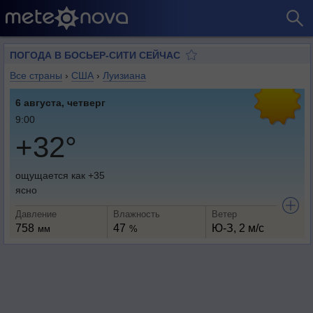
ПОГОДА В БОСЬЕР-СИТИ СЕЙЧАС
Все страны
›
США
›
Луизиана
6 августа, четверг
9:00
+32°
ощущается как +35
ясно
Давление
Влажность
Ветер
758
47
Ю-З, 2 м/с
мм
%