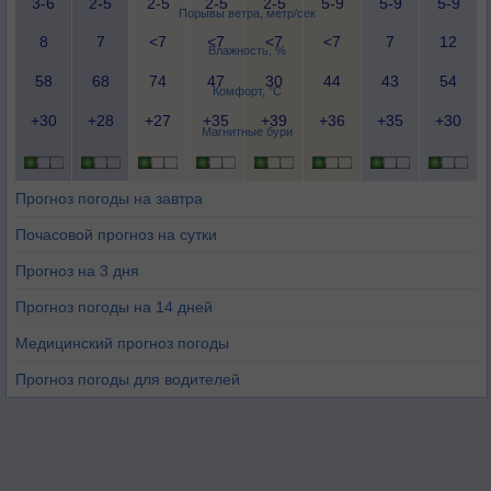
3-6
2-5
2-5
2-5
2-5
5-9
5-9
5-9
Порывы ветра, метр/сек
8
7
<7
<7
<7
<7
7
12
Влажность, %
58
68
74
47
30
44
43
54
Комфорт, °C
+30
+28
+27
+35
+39
+36
+35
+30
Магнитные бури
Прогноз погоды на завтра
Почасовой прогноз на сутки
Прогноз на 3 дня
Прогноз погоды на 14 дней
Медицинский прогноз погоды
Прогноз погоды для водителей