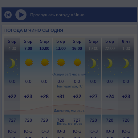
Прослушать погоду в Чино
ПОГОДА В ЧИНО СЕГОДНЯ
5 ср
5 ср
5 ср
5 ср
5 ср
5 ср
5 ср
6 чт
4:00
7:00
10:00
13:00
16:00
19:00
22:00
1:00
Осадки за 3 часа, мм
0.0
0.0
0.0
0.0
0.0
0.0
0.0
0.0
Температура, °C
+22
+23
+28
+31
+32
+27
+24
+23
Давление, мм рт.ст.
727
728
729
728
727
728
728
728
Ветер, метр/сек
Ю-З
Ю-З
Ю-З
Ю-З
Ю-З
Ю-З
Ю-З
Ю-З