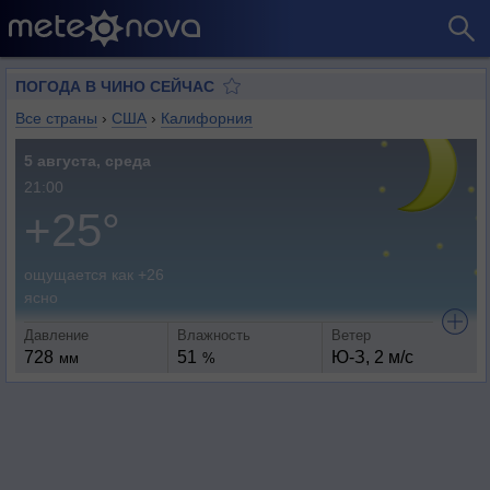
ПОГОДА В ЧИНО СЕЙЧАС
Все страны
›
США
›
Калифорния
5 августа, среда
21:00
+25°
ощущается как +26
ясно
Давление
Влажность
Ветер
728
51
Ю-З, 2 м/с
мм
%