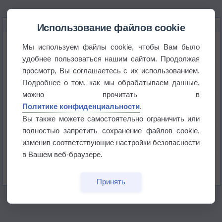
НОВОЕ О ПОГОДЕ
Использование файлов cookie
Июль в России стал самым тёплым за всю
Мы используем файлы cookie, чтобы Вам было
историю
удобнее пользоваться нашим сайтом. Продолжая
просмотр, Вы соглашаетесь с их использованием.
В Центральной России наступают самые жаркие
дни этого лета
Подробнее о том, как мы обрабатываем данные,
можно прочитать в
Дневная температура воздуха в ОАЭ превысила
Политике конфиденциальности
.
+51°
Вы также можете самостоятельно ограничить или
полностью запретить сохранение файлов cookie,
Европейские столицы бьют рекорды жары
изменив соответствующие настройки безопасности
в Вашем веб-браузере.
Впервые за 155 лет в Лондоне в течение месяца
не выпадал дождь
Принять