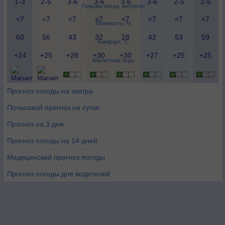
1-3
2-5
3-6
3-6
3-6
3-6
2-5
2-5
Порывы ветра, метр/сек
<7
<7
<7
<7
<7
<7
<7
<7
Влажность, %
60
56
43
32
28
42
53
59
Комфорт, °C
+24
+25
+28
+30
+30
+27
+25
+25
Магнитные бури
Прогноз погоды на завтра
Почасовой прогноз на сутки
Прогноз на 3 дня
Прогноз погоды на 14 дней
Медицинский прогноз погоды
Прогноз погоды для водителей