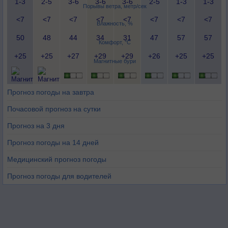
1-3
2-5
3-6
3-6
3-6
2-5
1-3
1-3
Порывы ветра, метр/сек
<7
<7
<7
<7
<7
<7
<7
<7
Влажность, %
50
48
44
34
31
47
57
57
Комфорт, °C
+25
+25
+27
+29
+29
+26
+25
+25
Магнитные бури
Прогноз погоды на завтра
Почасовой прогноз на сутки
Прогноз на 3 дня
Прогноз погоды на 14 дней
Медицинский прогноз погоды
Прогноз погоды для водителей