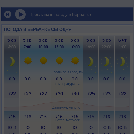
Прослушать погоду в Бербанке
ПОГОДА В БЕРБАНКЕ СЕГОДНЯ
5 ср
5 ср
5 ср
5 ср
5 ср
5 ср
5 ср
6 чт
4:00
7:00
10:00
13:00
16:00
19:00
22:00
1:00
Осадки за 3 часа, мм
0.0
0.0
0.0
0.0
0.0
0.0
0.0
0.0
Температура, °C
+22
+23
+27
+30
+30
+25
+23
+22
Давление, мм рт.ст.
715
716
716
716
715
715
716
716
Ветер, метр/сек
Ю-В
Ю
Ю
Ю
Ю
Ю
Ю-В
Ю-В