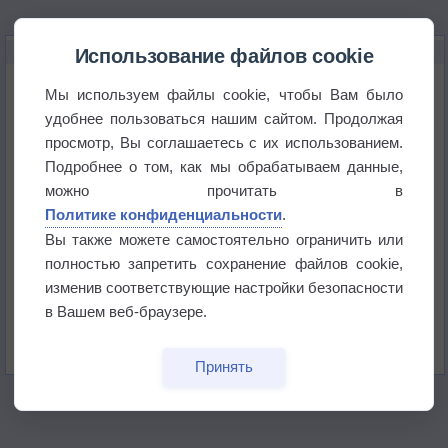
НОВОЕ О ПОГОДЕ
Использование файлов cookie
Погода в Санкт-Петербурге 6 августа
Мы используем файлы cookie, чтобы Вам было
удобнее пользоваться нашим сайтом. Продолжая
просмотр, Вы соглашаетесь с их использованием.
Погода в Москве 6 августа
Подробнее о том, как мы обрабатываем данные,
можно прочитать в
Июль в России стал самым тёплым за всю
Политике конфиденциальности
.
историю
Вы также можете самостоятельно ограничить или
полностью запретить сохранение файлов cookie,
В Центральной России наступают самые жаркие
дни этого лета
изменив соответствующие настройки безопасности
в Вашем веб-браузере.
Дневная температура воздуха в ОАЭ превысила
+51°
Принять