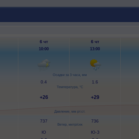
6 чт
6 чт
10:00
13:00
Осадки за 3 часа, мм
0.4
1.6
Температура, °C
+26
+29
Давление, мм рт.ст.
737
736
Ветер, метр/сек
Ю
Ю-З