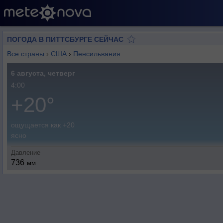
ПОГОДА В ПИТТСБУРГЕ СЕЙЧАС
Все страны
›
США
›
Пенсильвания
6 августа, четверг
4:00
+20°
ощущается как +20
ясно
Давление
736
мм