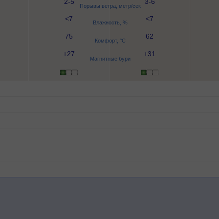
2-5
3-6
Порывы ветра, метр/сек
<7
<7
Влажность, %
75
62
Комфорт, °C
+27
+31
Магнитные бури