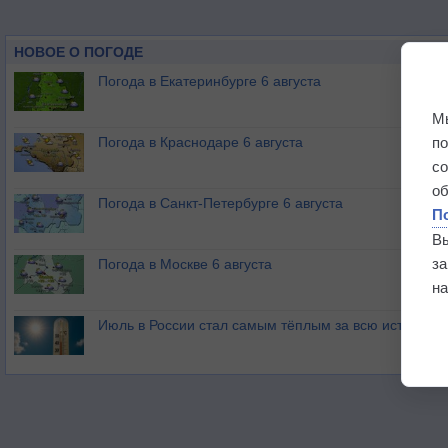
НОВОЕ О ПОГОДЕ
Погода в Екатеринбурге 6 августа
М
п
Погода в Краснодаре 6 августа
с
о
Погода в Санкт-Петербурге 6 августа
П
В
з
Погода в Москве 6 августа
на
Июль в России стал самым тёплым за всю историю