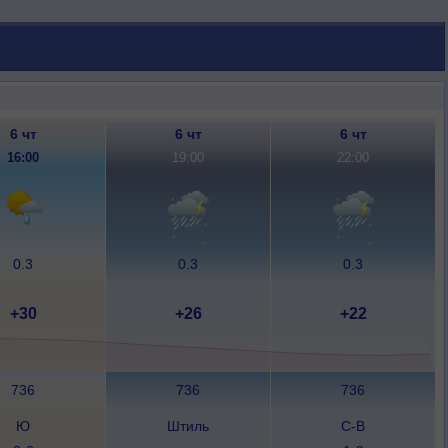
6 чт
6 чт
6 чт
16:00
19:00
22:00
0.3
0.3
0.3
+30
+26
+22
736
736
736
Ю
Штиль
С-В