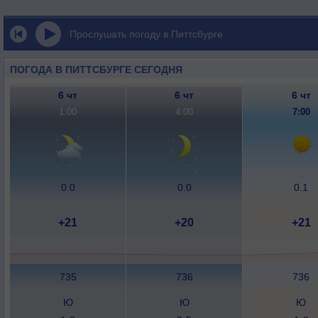
Прослушать погоду в Питтсбурге
ПОГОДА В ПИТТСБУРГЕ СЕГОДНЯ
6 чт
6 чт
6 чт
1:00
4:00
7:00
0.0
0.0
0.1
+21
+20
+21
735
736
736
Ю
Ю
Ю