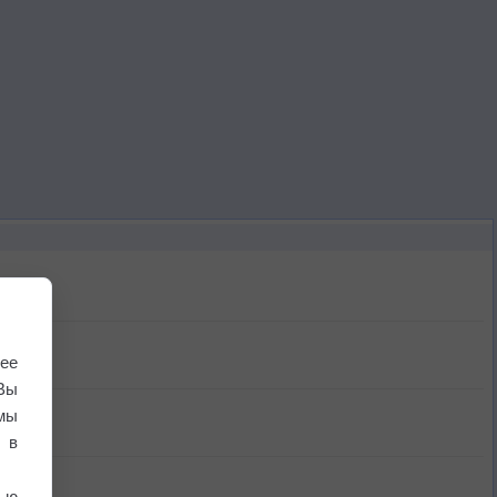
ее
Вы
мы
 в
ью