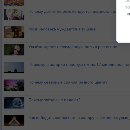
з
Почему детям не рекомендуется веганская диета?
на
Мозг человека нуждается в тишине
Улыбка играет неожиданную роль в разговоре
Первому в истории поцелую около 17 миллионов ле
Почему северные сияния разного цвета?
Почему звёзды не падают?
Как победить сонливость и хандру в зимние хмурые