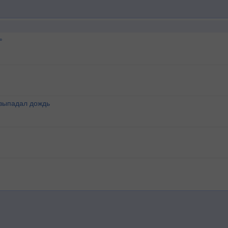
°
 выпадал дождь