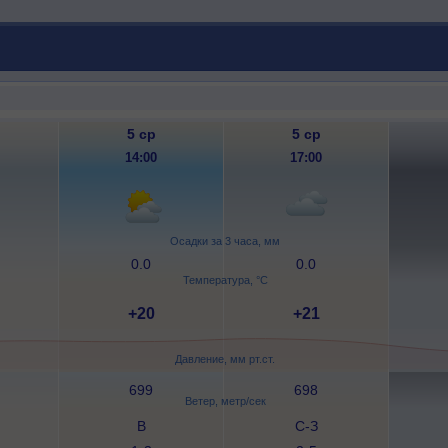
5 ср
5 ср
14:00
17:00
Осадки за 3 часа, мм
0.0
0.0
Температура, °C
+20
+21
Давление, мм рт.ст.
699
698
Ветер, метр/сек
В
С-З