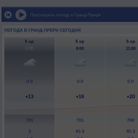
Прослушать погоду в Гранд-Прери
ПОГОДА В ГРАНД-ПРЕРИ СЕГОДНЯ
5 ср
5 ср
5 ср
5:00
8:00
11:00
0.0
0.0
0.0
+13
+16
+20
701
701
700
З
Ю-З
Ю-З