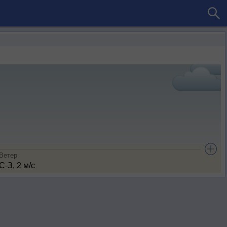
Ветер
С-З, 2 м/с