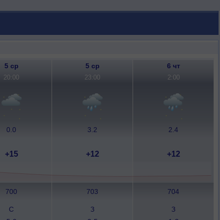
5 ср
5 ср
6 чт
20:00
23:00
2:00
0.0
3.2
2.4
+15
+12
+12
700
703
704
С
З
З