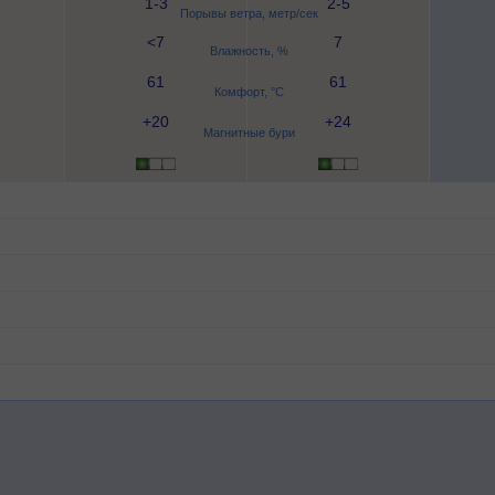
1-3
2-5
Порывы ветра, метр/сек
<7
7
Влажность, %
61
61
Комфорт, °C
+20
+24
Магнитные бури