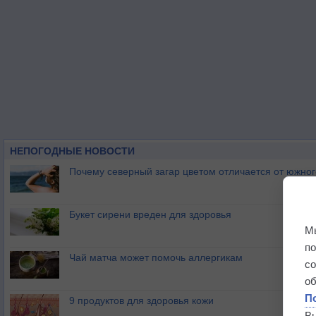
НЕПОГОДНЫЕ НОВОСТИ
Почему северный загар цветом отличается от южно
Букет сирени вреден для здоровья
М
п
Чай матча может помочь аллергикам
с
о
П
9 продуктов для здоровья кожи
В