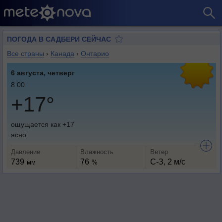
ПОГОДА В САДБЕРИ СЕЙЧАС
Все страны
›
Канада
›
Онтарио
6 августа, четверг
8:00
+17°
ощущается как +17
ясно
Давление
Влажность
Ветер
739
76
С-З, 2 м/с
мм
%