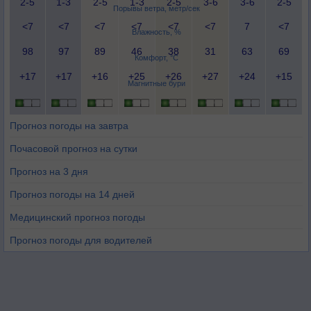
2-5
1-3
2-5
1-3
2-5
3-6
3-6
2-5
Порывы ветра, метр/сек
<7
<7
<7
<7
<7
<7
7
<7
Влажность, %
98
97
89
46
38
31
63
69
Комфорт, °C
+17
+17
+16
+25
+26
+27
+24
+15
Магнитные бури
Прогноз погоды на завтра
Почасовой прогноз на сутки
Прогноз на 3 дня
Прогноз погоды на 14 дней
Медицинский прогноз погоды
Прогноз погоды для водителей