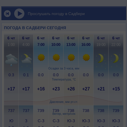
Прослушать погоду в Садбери
ПОГОДА В САДБЕРИ СЕГОДНЯ
6 чт
6 чт
6 чт
6 чт
6 чт
6 чт
6 чт
6 чт
1:00
4:00
7:00
10:00
13:00
16:00
19:00
22:00
Осадки за 3 часа, мм
0.3
0.1
0.0
0.0
0.0
0.0
0.0
0.0
Температура, °C
+17
+17
+16
+23
+26
+27
+21
+15
Давление, мм рт.ст.
737
737
739
739
738
738
738
739
Ветер, метр/сек
Ю
З
С-З
С-З
Ю-З
Ю-З
Ю-З
Ю-З