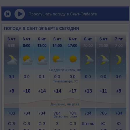
Прослушать погоду в Сент-Элберте
ПОГОДА В СЕНТ-ЭЛБЕРТЕ СЕГОДНЯ
6 чт
6 чт
6 чт
6 чт
6 чт
6 чт
6 чт
7 пт
5:00
8:00
11:00
14:00
17:00
20:00
23:00
2:00
Осадки за 3 часа, мм
0.1
0.0
0.1
0.0
0.0
0.0
0.0
0.0
Температура, °C
+9
+10
+14
+14
+17
+13
+11
+9
Давление, мм рт.ст.
703
704
704
704
704
704
705
704
Ветер, метр/сек
С-З
С-З
С-З
З
С-З
Штиль
Ю
Ю