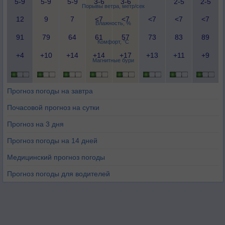
5-9
5-9
5-9
3-6
3-6
2-5
2-5
Порывы ветра, метр/сек
12
9
7
<7
<7
<7
<7
<7
Влажность, %
91
79
64
61
57
73
83
89
Комфорт, °C
+4
+10
+14
+14
+17
+13
+11
+9
Магнитные бури
Прогноз погоды на завтра
Почасовой прогноз на сутки
Прогноз на 3 дня
Прогноз погоды на 14 дней
Медицинский прогноз погоды
Прогноз погоды для водителей