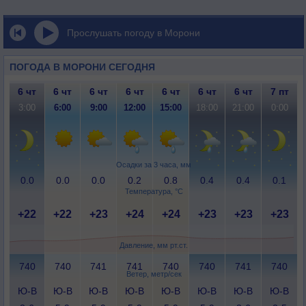
Прослушать погоду в Морони
ПОГОДА В МОРОНИ СЕГОДНЯ
6 чт
6 чт
6 чт
6 чт
6 чт
6 чт
6 чт
7 пт
3:00
6:00
9:00
12:00
15:00
18:00
21:00
0:00
Осадки за 3 часа, мм
0.0
0.0
0.0
0.2
0.8
0.4
0.4
0.1
Температура, °C
+22
+22
+23
+24
+24
+23
+23
+23
Давление, мм рт.ст.
740
740
741
741
740
740
741
740
Ветер, метр/сек
Ю-В
Ю-В
Ю-В
Ю-В
Ю-В
Ю-В
Ю-В
Ю-В