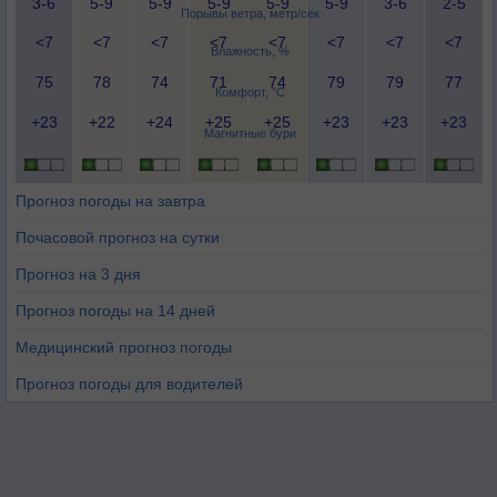
3-6
5-9
5-9
5-9
5-9
5-9
3-6
2-5
Порывы ветра, метр/сек
<7
<7
<7
<7
<7
<7
<7
<7
Влажность, %
75
78
74
71
74
79
79
77
Комфорт, °C
+23
+22
+24
+25
+25
+23
+23
+23
Магнитные бури
Прогноз погоды на завтра
Почасовой прогноз на сутки
Прогноз на 3 дня
Прогноз погоды на 14 дней
Медицинский прогноз погоды
Прогноз погоды для водителей