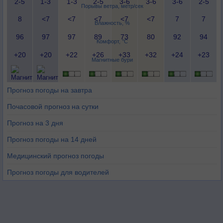
2-5
1-3
1-3
2-5
3-6
3-6
3-6
2-5
Порывы ветра, метр/сек
8
<7
<7
<7
<7
<7
7
7
Влажность, %
96
97
97
89
73
80
92
94
Комфорт, °C
+20
+20
+22
+26
+33
+32
+24
+23
Магнитные бури
Прогноз погоды на завтра
Почасовой прогноз на сутки
Прогноз на 3 дня
Прогноз погоды на 14 дней
Медицинский прогноз погоды
Прогноз погоды для водителей