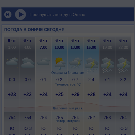
Прослушать погоду в Ониче
ПОГОДА В ОНИЧЕ СЕГОДНЯ
6 чт
6 чт
6 чт
6 чт
6 чт
6 чт
6 чт
6 чт
1:00
4:00
7:00
10:00
13:00
16:00
19:00
22:00
Осадки за 3 часа, мм
0.0
0.0
0.1
0.2
0.7
2.4
7.1
3.2
Температура, °C
+23
+22
+24
+25
+29
+28
+24
+24
Давление, мм рт.ст.
754
754
754
755
754
752
753
754
Ветер, метр/сек
Ю
Ю-З
Ю
Ю
Ю
Ю
Ю
Ю-З