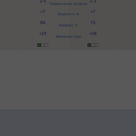
2-5
1-3
Порывы ветра, метр/сек
<7
<7
Влажность, %
84
73
Комфорт, °C
+23
+29
Магнитные бури