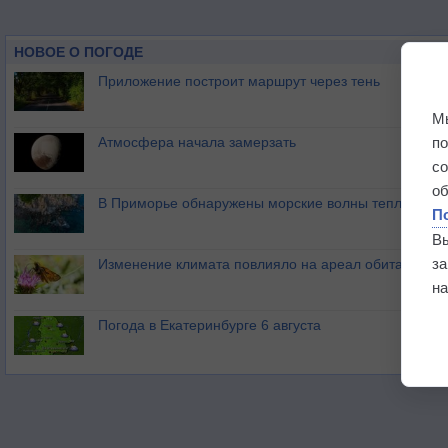
НОВОЕ О ПОГОДЕ
Приложение построит маршрут через тень
М
п
Атмосфера начала замерзать
с
о
В Приморье обнаружены морские волны тепла
П
В
з
Изменение климата повлияло на ареал обитания ба
на
Погода в Екатеринбурге 6 августа