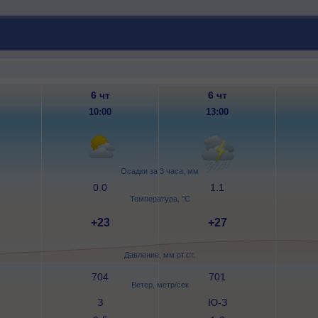
6 чт
6 чт
10:00
13:00
Осадки за 3 часа, мм
0.0
1.1
Температура, °C
+23
+27
Давление, мм рт.ст.
704
701
Ветер, метр/сек
З
Ю-З