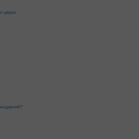
о удара
лендарной?