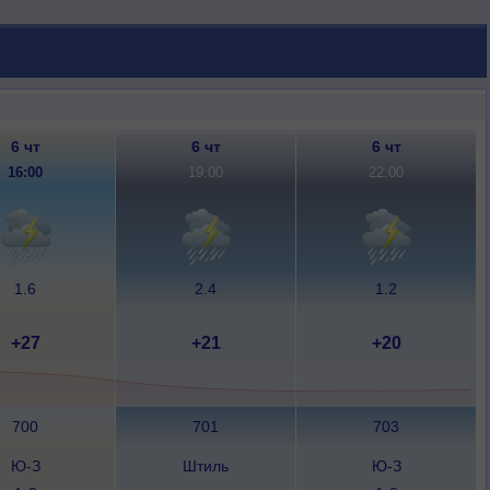
6 чт
6 чт
6 чт
16:00
19:00
22:00
1.6
2.4
1.2
+27
+21
+20
700
701
703
Ю-З
Штиль
Ю-З