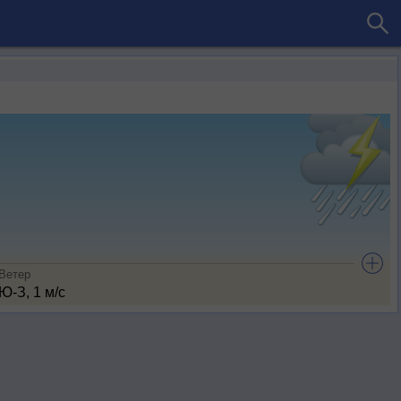
Ветер
Ю-З, 1 м/с