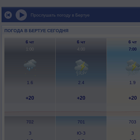
Прослушать погоду в Бертуе
ПОГОДА В БЕРТУЕ СЕГОДНЯ
6 чт
6 чт
6 чт
1:00
4:00
7:00
1.6
2.4
1.9
+20
+20
+20
702
701
703
З
Ю-З
З