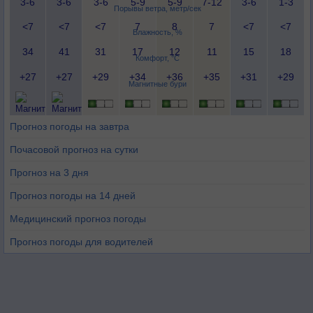
3-6
3-6
3-6
5-9
5-9
7-12
3-6
1-3
Порывы ветра, метр/сек
<7
<7
<7
7
8
7
<7
<7
Влажность, %
34
41
31
17
12
11
15
18
Комфорт, °C
+27
+27
+29
+34
+36
+35
+31
+29
Магнитные бури
Прогноз погоды на завтра
Почасовой прогноз на сутки
Прогноз на 3 дня
Прогноз погоды на 14 дней
Медицинский прогноз погоды
Прогноз погоды для водителей