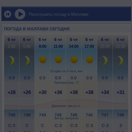
Прослушать погоду в Маллави
ПОГОДА В МАЛЛАВИ СЕГОДНЯ
6 чт
6 чт
6 чт
6 чт
6 чт
6 чт
6 чт
6 чт
2:00
5:00
8:00
11:00
14:00
17:00
20:00
23:00
Осадки за 3 часа, мм
0.0
0.0
0.0
0.0
0.0
0.0
0.0
0.0
Температура, °C
+28
+26
+30
+36
+38
+38
+34
+31
Давление, мм рт.ст.
748
748
749
749
748
746
747
748
Ветер, метр/сек
С-З
С
С
С-З
С-З
С-З
С-З
З