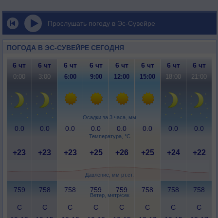
Прослушать погоду в Эс-Сувейре
ПОГОДА В ЭС-СУВЕЙРЕ СЕГОДНЯ
6 чт
6 чт
6 чт
6 чт
6 чт
6 чт
6 чт
6 чт
0:00
3:00
6:00
9:00
12:00
15:00
18:00
21:00
Осадки за 3 часа, мм
0.0
0.0
0.0
0.0
0.0
0.0
0.0
0.0
Температура, °C
+23
+23
+23
+25
+26
+25
+24
+22
Давление, мм рт.ст.
759
758
758
759
759
758
758
758
Ветер, метр/сек
С
С
С
С
С
С
С
С