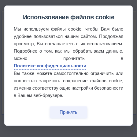
НОВОЕ О ПОГОДЕ
Использование файлов cookie
Приложение построит маршрут через тень
Мы используем файлы cookie, чтобы Вам было
удобнее пользоваться нашим сайтом. Продолжая
просмотр, Вы соглашаетесь с их использованием.
Атмосфера начала замерзать
Подробнее о том, как мы обрабатываем данные,
можно прочитать в
В Приморье обнаружены морские волны тепла
Политике конфиденциальности
.
Вы также можете самостоятельно ограничить или
полностью запретить сохранение файлов cookie,
Изменение климата повлияло на ареал обитания
бабочек
изменив соответствующие настройки безопасности
в Вашем веб-браузере.
Погода в Екатеринбурге 6 августа
Принять