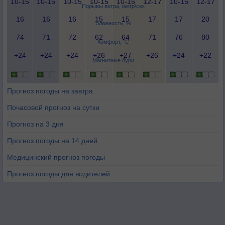
10-15
10-15
10-15
10-15
10-15
12-17
10-15
12-17
Порывы ветра, метр/сек
16
16
16
15
15
17
17
20
Влажность, %
74
71
72
62
64
71
76
80
Комфорт, °C
+24
+24
+24
+26
+27
+26
+24
+22
Магнитные бури
Прогноз погоды на завтра
Почасовой прогноз на сутки
Прогноз на 3 дня
Прогноз погоды на 14 дней
Медицинский прогноз погоды
Прогноз погоды для водителей