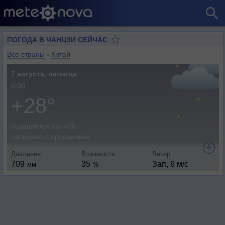
ПОГОДА В ЧАНЦЗИ СЕЙЧАС
Все страны
›
Китай
7 августа, пятница
0:00
+28°
ощущается как +28
пасмурно с просветами
Давление
Влажность
Ветер
709
35
Зап, 6 м/с
мм
%