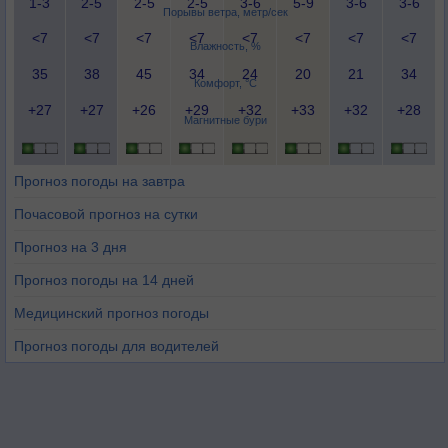
1-3
2-5
2-5
2-5
3-6
5-9
3-6
3-6
Порывы ветра, метр/сек
<7
<7
<7
<7
<7
<7
<7
<7
Влажность, %
35
38
45
34
24
20
21
34
Комфорт, °C
+27
+27
+26
+29
+32
+33
+32
+28
Магнитные бури
Прогноз погоды на завтра
Почасовой прогноз на сутки
Прогноз на 3 дня
Прогноз погоды на 14 дней
Медицинский прогноз погоды
Прогноз погоды для водителей