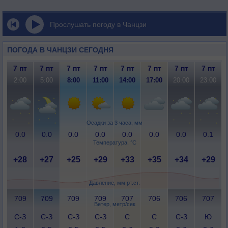
Прослушать погоду в Чанцзи
ПОГОДА В ЧАНЦЗИ СЕГОДНЯ
7 пт
7 пт
7 пт
7 пт
7 пт
7 пт
7 пт
7 пт
2:00
5:00
8:00
11:00
14:00
17:00
20:00
23:00
Осадки за 3 часа, мм
0.0
0.0
0.0
0.0
0.0
0.0
0.0
0.1
Температура, °C
+28
+27
+25
+29
+33
+35
+34
+29
Давление, мм рт.ст.
709
709
709
709
707
706
706
707
Ветер, метр/сек
С-З
С-З
С-З
С-З
С
С
С-З
Ю