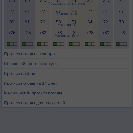
1-3
1-3
2-5
3-6
3-6
3-6
2-5
2-5
Порывы ветра, метр/сек
<7
<7
<7
<7
<7
<7
<7
<7
Влажность, %
90
91
76
58
51
64
72
73
Комфорт, °C
+26
+25
+33
+38
+39
+38
+30
+28
Магнитные бури
Прогноз погоды на завтра
Почасовой прогноз на сутки
Прогноз на 3 дня
Прогноз погоды на 14 дней
Медицинский прогноз погоды
Прогноз погоды для водителей