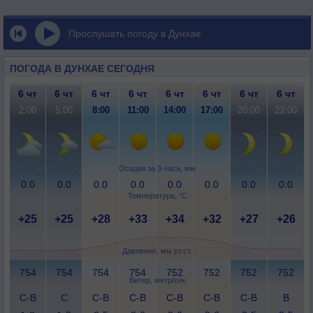
Прослушать погоду в Дунхае
ПОГОДА В ДУНХАЕ СЕГОДНЯ
6 чт
6 чт
6 чт
6 чт
6 чт
6 чт
6 чт
6 чт
2:00
5:00
8:00
11:00
14:00
17:00
20:00
23:00
Осадки за 3 часа, мм
0.0
0.0
0.0
0.0
0.0
0.0
0.0
0.0
Температура, °C
+25
+25
+28
+33
+34
+32
+27
+26
Давление, мм рт.ст.
754
754
754
754
752
752
752
752
Ветер, метр/сек
С-В
С
С-В
С-В
С-В
С-В
С-В
В