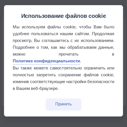
НОВОЕ О ПОГОДЕ
Использование файлов cookie
Погода в Москве 6 августа
Мы используем файлы cookie, чтобы Вам было
удобнее пользоваться нашим сайтом. Продолжая
просмотр, Вы соглашаетесь с их использованием.
Июль в России стал самым тёплым за всю
историю
Подробнее о том, как мы обрабатываем данные,
можно прочитать в
В Центральной России наступают самые жаркие
Политике конфиденциальности
.
дни этого лета
Вы также можете самостоятельно ограничить или
полностью запретить сохранение файлов cookie,
Дневная температура воздуха в ОАЭ превысила
+51°
изменив соответствующие настройки безопасности
в Вашем веб-браузере.
Европейские столицы бьют рекорды жары
Принять