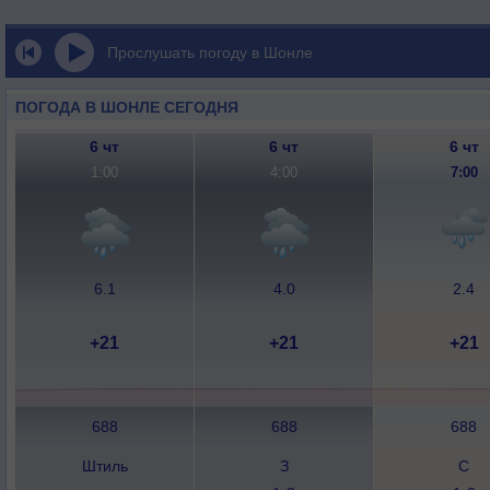
Прослушать погоду в Шонле
ПОГОДА В ШОНЛЕ СЕГОДНЯ
6 чт
6 чт
6 чт
1:00
4:00
7:00
6.1
4.0
2.4
+21
+21
+21
688
688
688
Штиль
З
С