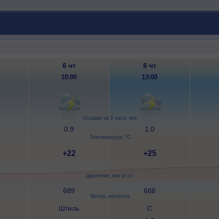
6 чт
6 чт
10:00
13:00
Осадки за 3 часа, мм
0.9
1.0
Температура, °C
+22
+25
Давление, мм рт.ст.
689
688
Ветер, метр/сек
Штиль
С