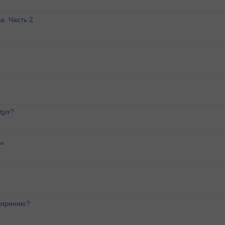
а. Часть 2
дух?
ы
ожирению?