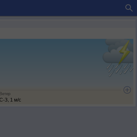
Ветер
С-З, 1 м/с