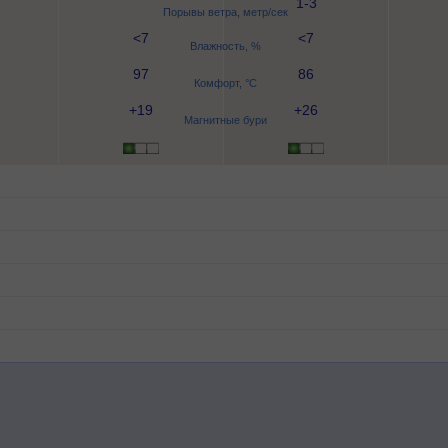
1-3
Порывы ветра, метр/сек
<7
<7
Влажность, %
97
86
Комфорт, °C
+19
+26
Магнитные бури