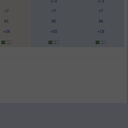
1-3
1-3
<7
<7
<7
81
95
96
+28
+20
+19