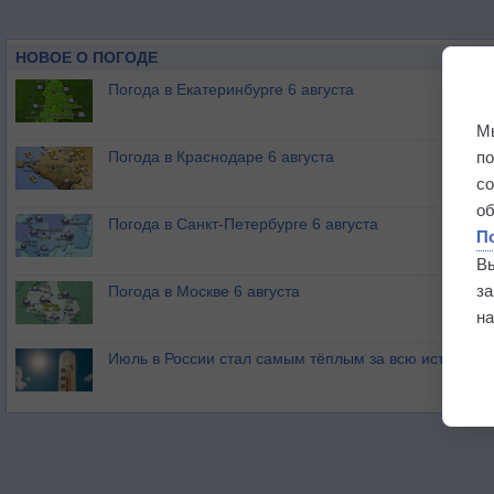
НОВОЕ О ПОГОДЕ
Погода в Екатеринбурге 6 августа
М
п
Погода в Краснодаре 6 августа
с
о
Погода в Санкт-Петербурге 6 августа
П
В
з
Погода в Москве 6 августа
на
Июль в России стал самым тёплым за всю историю