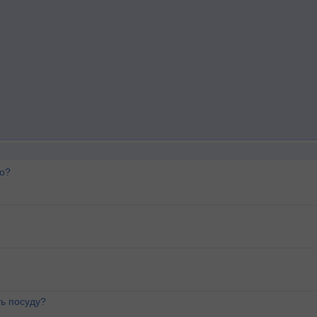
го?
ь посуду?