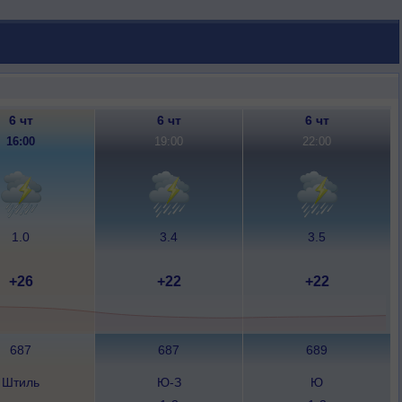
6 чт
6 чт
6 чт
16:00
19:00
22:00
1.0
3.4
3.5
+26
+22
+22
687
687
689
Штиль
Ю-З
Ю