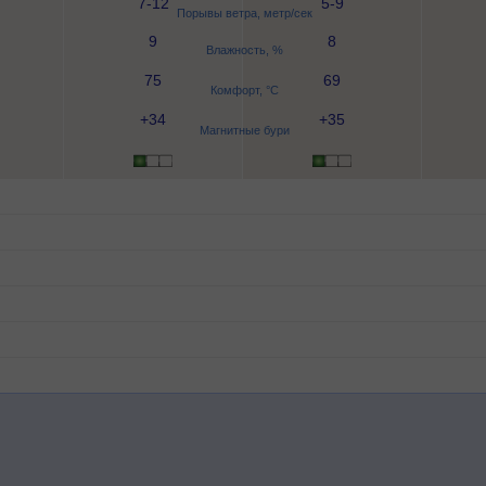
7-12
5-9
Порывы ветра, метр/сек
9
8
Влажность, %
75
69
Комфорт, °C
+34
+35
Магнитные бури