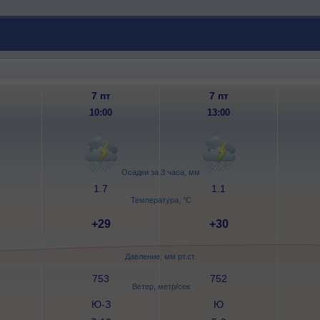
7 пт
7 пт
10:00
13:00
Осадки за 3 часа, мм
1.7
1.1
Температура, °C
+29
+30
Давление, мм рт.ст.
753
752
Ветер, метр/сек
Ю-З
Ю