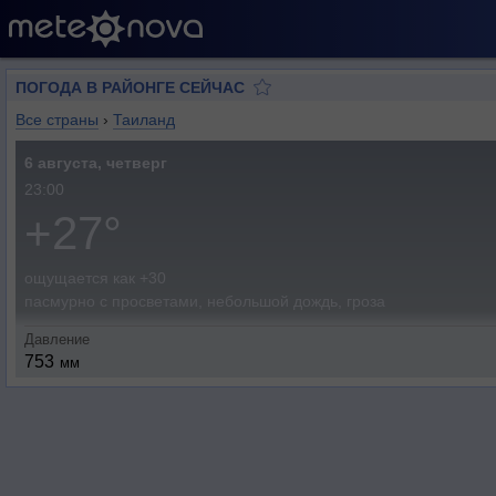
ПОГОДА В РАЙОНГЕ СЕЙЧАС
Все страны
›
Таиланд
6 августа, четверг
23:00
+27°
ощущается как +30
пасмурно с просветами, небольшой дождь, гроза
Давление
753
мм