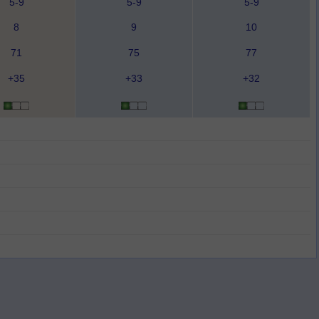
5-9
5-9
5-9
8
9
10
71
75
77
+35
+33
+32