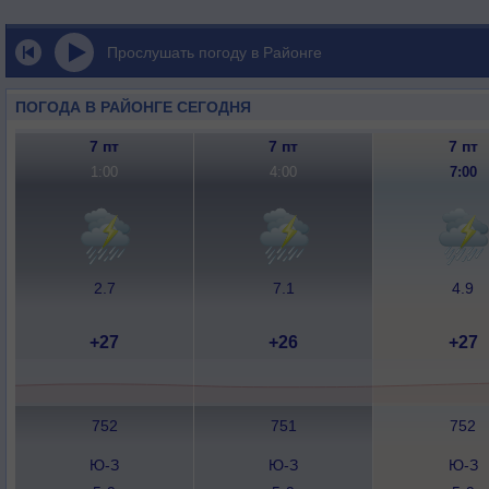
Прослушать погоду в Районге
ПОГОДА В РАЙОНГЕ СЕГОДНЯ
7 пт
7 пт
7 пт
1:00
4:00
7:00
2.7
7.1
4.9
+27
+26
+27
752
751
752
Ю-З
Ю-З
Ю-З