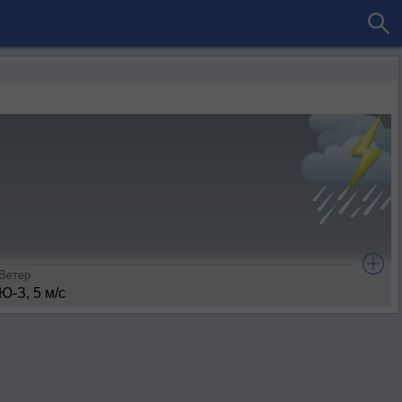
Ветер
Ю-З, 5 м/с