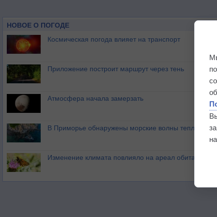
НОВОЕ О ПОГОДЕ
Космическая погода влияет на транспорт
М
п
Приложение построит маршрут через тень
с
о
Атмосфера начала замерзать
П
В
з
В Приморье обнаружены морские волны тепла
на
Изменение климата повлияло на ареал обитания ба