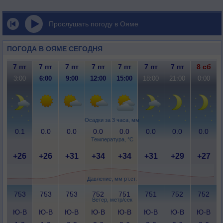
Прослушать погоду в Ояме
ПОГОДА В ОЯМЕ СЕГОДНЯ
7 пт
7 пт
7 пт
7 пт
7 пт
7 пт
7 пт
8 сб
3:00
6:00
9:00
12:00
15:00
18:00
21:00
0:00
Осадки за 3 часа, мм
0.1
0.0
0.0
0.0
0.0
0.0
0.0
0.0
Температура, °C
+26
+26
+31
+34
+34
+31
+29
+27
Давление, мм рт.ст.
753
753
753
752
751
751
752
752
Ветер, метр/сек
Ю-В
Ю-В
Ю-В
Ю-В
Ю-В
Ю-В
Ю-В
Ю-В