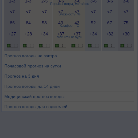
1-3
1-3
2-5
3-6
3-6
3-6
3-6
3-6
Порывы ветра, метр/сек
<7
<7
<7
<7
<7
<7
<7
<7
Влажность, %
86
84
58
43
43
52
67
75
Комфорт, °C
+27
+28
+34
+37
+37
+34
+32
+30
Магнитные бури
Прогноз погоды на завтра
Почасовой прогноз на сутки
Прогноз на 3 дня
Прогноз погоды на 14 дней
Медицинский прогноз погоды
Прогноз погоды для водителей