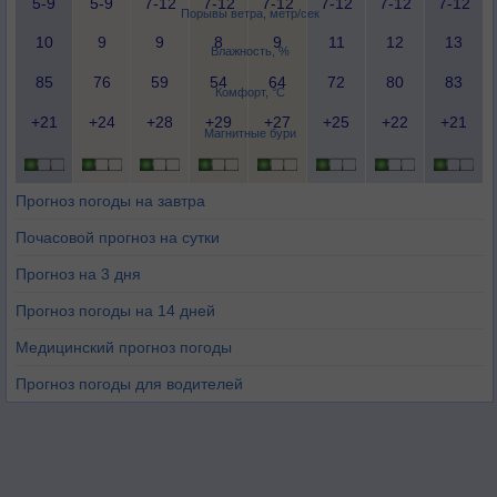
5-9
5-9
7-12
7-12
7-12
7-12
7-12
7-12
Порывы ветра, метр/сек
10
9
9
8
9
11
12
13
Влажность, %
85
76
59
54
64
72
80
83
Комфорт, °C
+21
+24
+28
+29
+27
+25
+22
+21
Магнитные бури
Прогноз погоды на завтра
Почасовой прогноз на сутки
Прогноз на 3 дня
Прогноз погоды на 14 дней
Медицинский прогноз погоды
Прогноз погоды для водителей