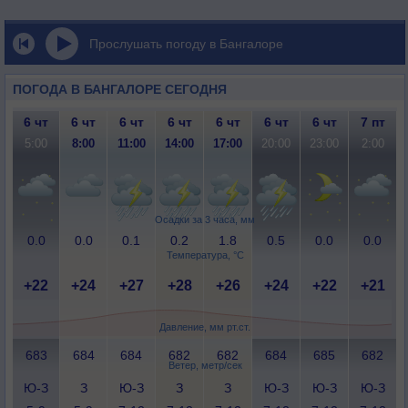
Прослушать погоду в Бангалоре
ПОГОДА В БАНГАЛОРЕ СЕГОДНЯ
6 чт
6 чт
6 чт
6 чт
6 чт
6 чт
6 чт
7 пт
5:00
8:00
11:00
14:00
17:00
20:00
23:00
2:00
Осадки за 3 часа, мм
0.0
0.0
0.1
0.2
1.8
0.5
0.0
0.0
Температура, °C
+22
+24
+27
+28
+26
+24
+22
+21
Давление, мм рт.ст.
683
684
684
682
682
684
685
682
Ветер, метр/сек
Ю-З
З
Ю-З
З
З
Ю-З
Ю-З
Ю-З