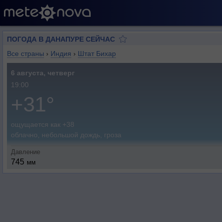
ПОГОДА В ДАНАПУРЕ СЕЙЧАС
Все страны
›
Индия
›
Штат Бихар
6 августа, четверг
19:00
+31°
ощущается как +38
облачно, небольшой дождь, гроза
Давление
745
мм