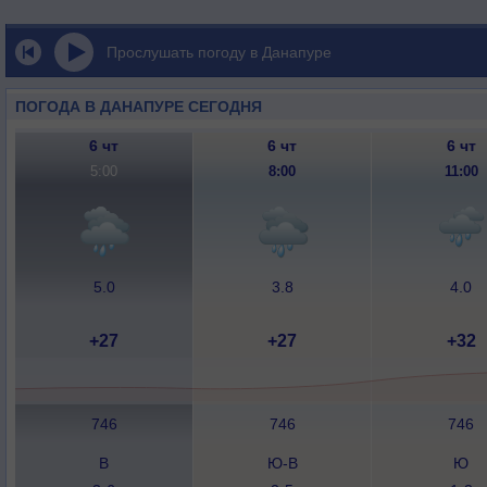
Прослушать погоду в Данапуре
ПОГОДА В ДАНАПУРЕ СЕГОДНЯ
6 чт
6 чт
6 чт
5:00
8:00
11:00
5.0
3.8
4.0
+27
+27
+32
746
746
746
В
Ю-В
Ю