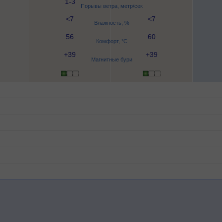
1-3
Порывы ветра, метр/сек
<7
<7
Влажность, %
56
60
Комфорт, °C
+39
+39
Магнитные бури