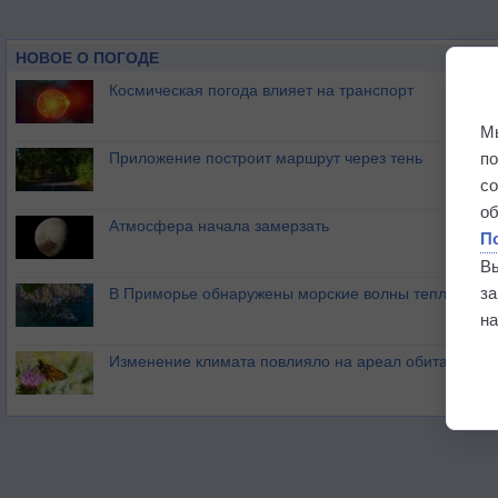
НОВОЕ О ПОГОДЕ
Космическая погода влияет на транспорт
М
п
Приложение построит маршрут через тень
с
о
Атмосфера начала замерзать
П
В
з
В Приморье обнаружены морские волны тепла
на
Изменение климата повлияло на ареал обитания ба