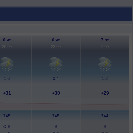
6 чт
6 чт
7 пт
20:00
23:00
2:00
1.6
0.4
1.2
+31
+30
+29
745
745
744
С-В
В
В