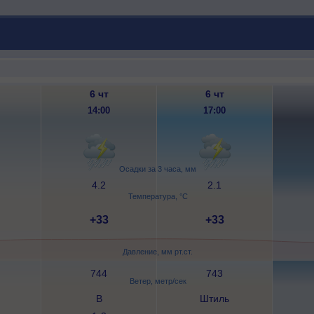
6 чт
6 чт
14:00
17:00
Осадки за 3 часа, мм
4.2
2.1
Температура, °C
+33
+33
Давление, мм рт.ст.
744
743
Ветер, метр/сек
В
Штиль