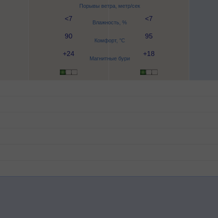
Порывы ветра, метр/сек
<7
<7
Влажность, %
90
95
Комфорт, °C
+24
+18
Магнитные бури