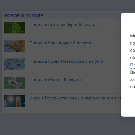
НОВОЕ О ПОГОДЕ
Погода в Екатеринбурге 6 августа
М
п
Погода в Краснодаре 6 августа
с
о
Погода в Санкт-Петербурге 6 августа
П
В
з
Погода в Москве 6 августа
на
Июль в России стал самым тёплым за всю историю