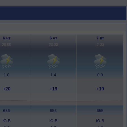
6 чт
6 чт
7 пт
20:00
23:00
2:00
1.0
1.4
0.9
+20
+19
+19
656
656
655
Ю-В
Ю-В
Ю-В