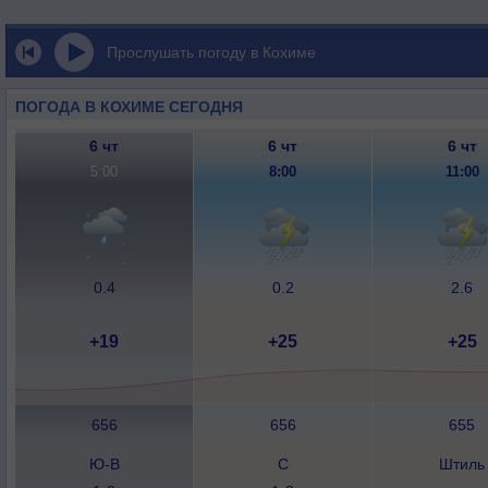
Прослушать погоду в Кохиме
ПОГОДА В КОХИМЕ СЕГОДНЯ
6 чт
6 чт
6 чт
5:00
8:00
11:00
0.4
0.2
2.6
+19
+25
+25
656
656
655
Ю-В
С
Штиль