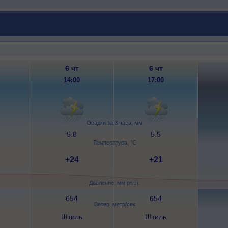
6 чт
6 чт
14:00
17:00
Осадки за 3 часа, мм
5.8
5.5
Температура, °C
+24
+21
Давление, мм рт.ст.
654
654
Ветер, метр/сек
Штиль
Штиль