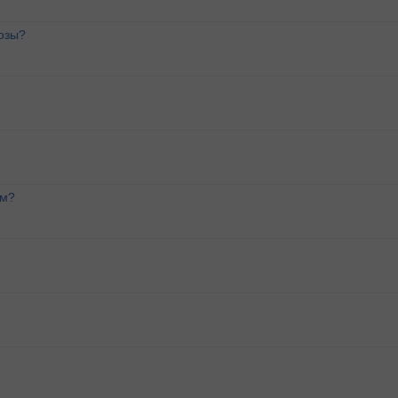
озы?
ем?
м