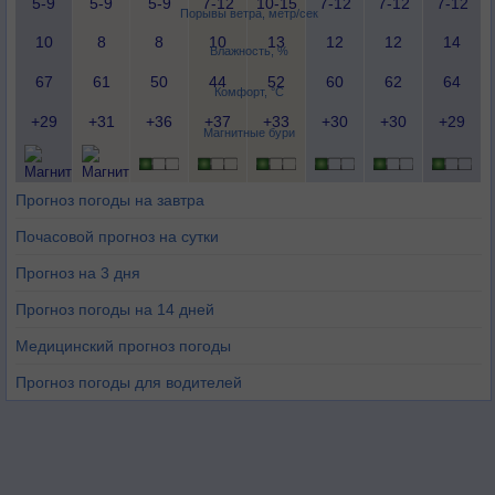
5-9
5-9
5-9
7-12
10-15
7-12
7-12
7-12
Порывы ветра, метр/сек
10
8
8
10
13
12
12
14
Влажность, %
67
61
50
44
52
60
62
64
Комфорт, °C
+29
+31
+36
+37
+33
+30
+30
+29
Магнитные бури
Прогноз погоды на завтра
Почасовой прогноз на сутки
Прогноз на 3 дня
Прогноз погоды на 14 дней
Медицинский прогноз погоды
Прогноз погоды для водителей