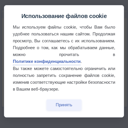
НОВОЕ О ПОГОДЕ
Использование файлов cookie
Приложение построит маршрут через тень
Мы используем файлы cookie, чтобы Вам было
удобнее пользоваться нашим сайтом. Продолжая
просмотр, Вы соглашаетесь с их использованием.
Атмосфера начала замерзать
Подробнее о том, как мы обрабатываем данные,
можно прочитать в
В Приморье обнаружены морские волны тепла
Политике конфиденциальности
.
Вы также можете самостоятельно ограничить или
полностью запретить сохранение файлов cookie,
Изменение климата повлияло на ареал обитания
бабочек
изменив соответствующие настройки безопасности
в Вашем веб-браузере.
Погода в Екатеринбурге 6 августа
Принять