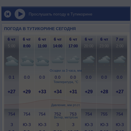
Прослушать погоду в Тутикорине
ПОГОДА В ТУТИКОРИНЕ СЕГОДНЯ
6 чт
6 чт
6 чт
6 чт
6 чт
6 чт
6 чт
7 пт
5:00
8:00
11:00
14:00
17:00
20:00
23:00
2:00
Осадки за 3 часа, мм
0.1
0.0
0.0
0.0
0.0
0.0
0.0
0.0
Температура, °C
+27
+29
+33
+34
+31
+29
+28
+27
Давление, мм рт.ст.
754
754
754
752
753
754
755
754
Ветер, метр/сек
З
Ю-З
Ю-З
З
З
Ю-З
Ю-З
Ю-З